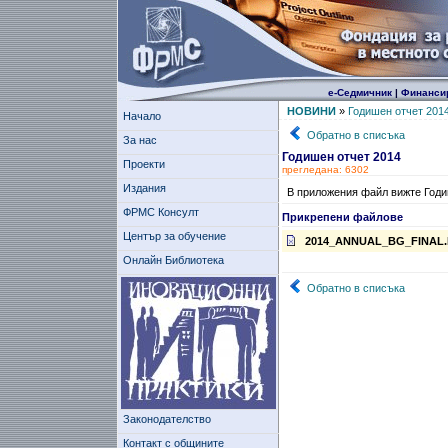
е-Седмичник
|
Финанси
НОВИНИ
»
Годишен отчет 201
Начало
Обратно в списъка
За нас
Годишен отчет 2014
Проекти
прегледана: 6302
Издания
В приложения файл вижте Годи
ФРМС Консулт
Прикрепени файлове
Център за обучение
2014_ANNUAL_BG_FINAL.
Онлайн Библиотека
Обратно в списъка
Законодателство
Контакт с общините