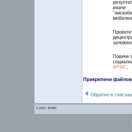
резултат
иначе
"нискобю
мобилизи
Проектит
децентра
заложени
Повече 
социална
ФРМС
.
Прикрепени файлов
Обратно в списъка
© 2007, ФРМС