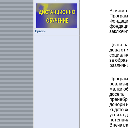
Всички т
Програм
Фондаци
фондация
заключит
Връзки
Целта на
деца от 
социално
за образ
различни
Програм
реализи
малки о
досега
пренебр
донори и
където х
успяха д
потенциа
Впечатл