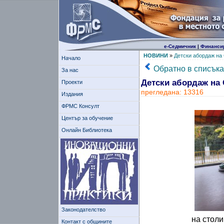
е-Седмичник
|
Финанси
НОВИНИ
»
Детски абордаж на
Начало
Обратно в списъка
За нас
Детски абордаж на
Проекти
прегледана: 13316
Издания
ФРМС Консулт
Център за обучение
Онлайн Библиотека
Законодателство
на столи
Контакт с общините