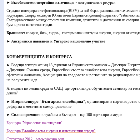
►
Възобновяеми енергийни източници
-
неограничените ресурси
Сградно-интегрираните фотоволтаици (BIPV) са най-бързо развиващият се сегмент 
индустрия. Според експерти Югоизточна Европа се идентифицира като
“
забележител
Сътрудничеството между строителни компании, архитекти и доставчици на соларни
бум в ръста на зелени сгради.
Браншове
:
соларна, био-, хидро-, геотермална и вятърна енергия, енергия от отпа
►
Австрийски павилион и Унгарско национално участие
КОНФЕРЕНЦИЯТА И КОНГРЕСА
►
Водещи лектори от над 18 държави от Европейската комисия – Дирекция Енергет
Околна среда,
– Дирекция
Европейски съвет за възобновяема енергия, Европейски
, Асоциация на градовете и регионите за рециклиране и
ефективна икономика
на ресурсите
и др.
ще организира обучителен семинар
Агенцията по околна среда на САЩ
на тема
депата"
Втори конкурс "Българска екообщина",
организиран в партньорство 
►
реформа в местното самоуправление
►
Силна промоция
в чужбина и България – над 100 партньори и медии
Брошура
‘Управление на отпадъци'
Брошура
'Възобновяема енергия и
интелигентни сгради'
Статистика 2012
www.viaexpo.com