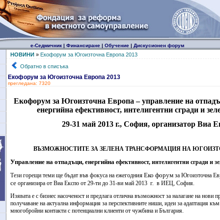
е-Седмичник
|
Финансиране
|
Обучение
|
Дискусионен форум
НОВИНИ
»
Екофорум за Югоизточна Европа 2013
Обратно в списъка
Екофорум за Югоизточна Европа 2013
прегледана: 7320
Екофорум за Югоизточна Европа – управление на отпадъ
енергийна ефективност, интелигентни сгради и зел
29-31 май 2013 г., София, организатор Виа Е
ВЪЗМОЖНОСТИТЕ ЗА ЗЕЛЕНА ТРАНСФОРМАЦИЯ НА ЮГОИЗТ
Управление на отпадъци, енергийна
ефективност, интелигентни сгради и з
ия Еко форум
Тези горещи теми ще бъдат във фокуса на ежегодн
за Югоизточна Ев
се
организира от Виа Експо от 29-ти до 31-ви май 2013 г. в ИЕЦ, София.
Изявата е с бизнес насоченост и предлага отлична възможност за налагане на нови п
получаване на актуална информация за перспективните ниши, идеи за адаптация към
многобройни контакти с потенциални клиенти от чужбина и България.