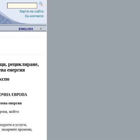
Карта на сайта
За контакти
ENGLISH
ци, рециклиране,
ена енергия
кспо
ОЧНА ЕВРОПА
елена енергия
а, който
роп
родукти и услуги,
 пазарните промени,