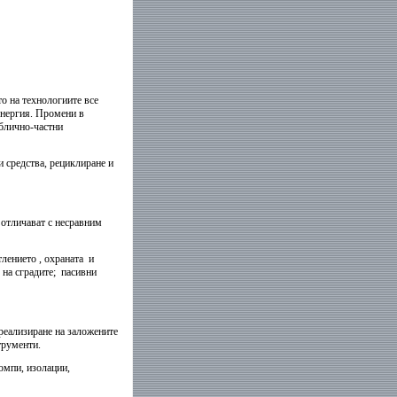
то на технологии
те
все
енергия
.
Промени в
ублично-частни
и средства, рециклиране и
 отличават с несравним
тлението
, охраната
и
на сградите
; пасивни
реализиране на заложените
трументи.
омпи, изолации,