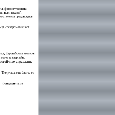
във фотоволтаичната
ни нови пазари
”.
 компоненти предопределя
дъци, електромобилност
ика, Европейската комисия
 съвет за енергийно
 устойчиво управление
 "Получаване на биогаз от
с Фондацията за