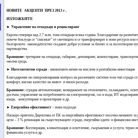
.
НОВИТЕ
АКЦЕНТИ
ПРЕЗ 2013 г
ИЗЛОЖБИТЕ
►
Управление на отпадъци и рециклиране
Европа генерира над
2.7 млн. тона
отпадъци всяка година.
Благодарение на развитие
повече боклуци се “спасяват” от сметищата и се трансформират в нови ресурси или 
българското законодателство създават добри условия за бизнес и за ползотворни п
партньорства.
Браншове
:
третиране на отпадъци, събиране, депониране, компостиране, транспортн
околна среда
.
►
Интелигентни сгради
-
иновативен начин на мислене и рентабилна инвестиция
Благодарение на синхронизирания контрол на различните системи този тип сгради се
комфорт, високо качество на живот и ниски разходи.
Браншове
:
сградна автоматизация
;
мениджмънт на отоплението, охлаждането, осве
достъпа
;
управление на потреблението на електроенергия, газ и вода
;
ИТ моделиране 
къщи
,
консултиране и проектиране и др.
►
E
нергийна ефективност
– нови подходи
Наскоро приетата Директива от ЕК за енергийната ефективност
посочва начините за 
цели – 3 % реновация на съществуващите сгради, енергийни одити и финансови инс
Браншове
:
Когенерация, климатизация и осветление, съоръжения и услуги, термо п
финансови услуги и др.