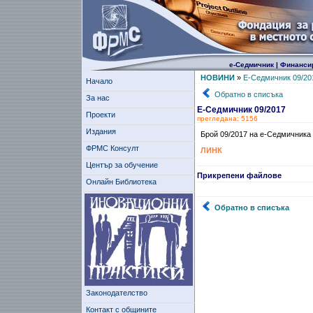
е-Седмичник
|
Финанси
НОВИНИ
»
Е-Седмичник 09/20
Начало
Обратно в списъка
За нас
Е-Седмичник 09/2017
Проекти
прегледана: 5156
Издания
Брой 09/2017 на е-Седмичника
ФРМС Консулт
ЛИНК
Център за обучение
Прикрепени файлове
Онлайн Библиотека
Обратно в списъка
Законодателство
Контакт с общините