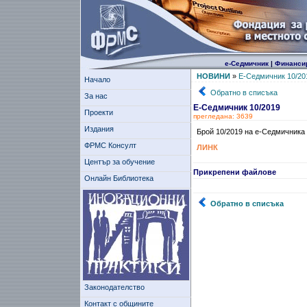
е-Седмичник
|
Финанси
НОВИНИ
»
Е-Седмичник 10/20
Начало
Обратно в списъка
За нас
Е-Седмичник 10/2019
Проекти
прегледана: 3639
Издания
Брой 10/2019 на е-Седмичника
ФРМС Консулт
ЛИНК
Център за обучение
Прикрепени файлове
Онлайн Библиотека
Обратно в списъка
Законодателство
Контакт с общините