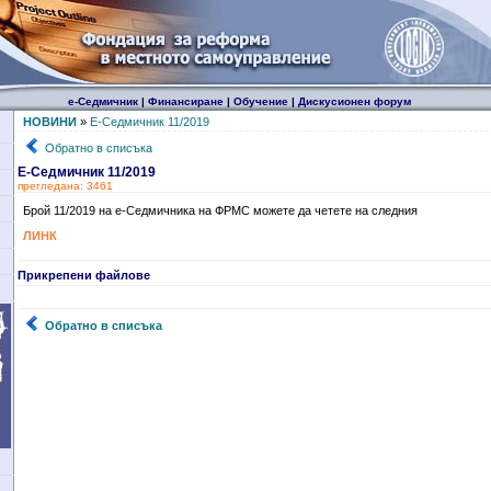
е-Седмичник
|
Финансиране
|
Обучение
|
Дискусионен форум
НОВИНИ
»
Е-Седмичник 11/2019
Обратно в списъка
Е-Седмичник 11/2019
прегледана: 3461
Брой 11/2019 на е-Седмичника на ФРМС можете да четете на следния
ЛИНК
Прикрепени файлове
Обратно в списъка