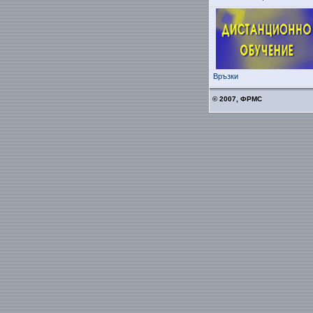
Връзки
© 2007, ФРМС