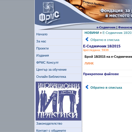
е-Седмичник
|
Финанси
НОВИНИ
»
Е-Седмичник 18/20
Начало
Обратно в списъка
За нас
Е-Седмичник 18/2015
Проекти
прегледана: 5936
Издания
Брой 18/2015 на е-Седмичник
ФРМС Консулт
ЛИНК
Център за обучение
Прикрепени файлове
Онлайн Библиотека
Обратно в списъка
Законодателство
Контакт с общините