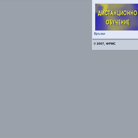
Връзки
© 2007, ФРМС