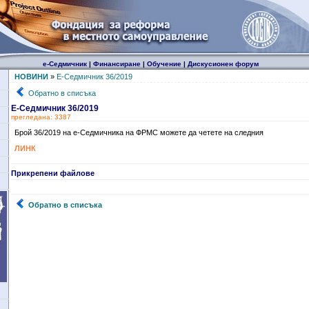
е-Седмичник
|
Финансиране
|
Обучение
|
Дискусионен форум
НОВИНИ
»
Е-Седмичник 36/2019
Обратно в списъка
Е-Седмичник 36/2019
прегледана: 3387
Брой 36/2019 на е-Седмичника на ФРМС можете да четете на следния
ЛИНК
Прикрепени файлове
Обратно в списъка