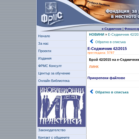
е-Седмичник
|
Финанси
НОВИНИ
»
Е-Седмичник 42/20
Начало
Обратно в списъка
За нас
Е-Седмичник 42/2015
Проекти
прегледана: 5787
Издания
Брой 42/2015 на е-Седмичник
ФРМС Консулт
ЛИНК
Център за обучение
Прикрепени файлове
Онлайн Библиотека
Обратно в списъка
Законодателство
Контакт с общините