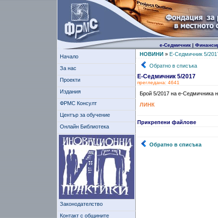
е-Седмичник
|
Финанси
НОВИНИ
»
Е-Седмичник 5/201
Начало
Обратно в списъка
За нас
Е-Седмичник 5/2017
Проекти
прегледана: 4641
Издания
Брой 5/2017 на е-Седмичника 
ФРМС Консулт
ЛИНК
Център за обучение
Прикрепени файлове
Онлайн Библиотека
Обратно в списъка
Законодателство
Контакт с общините