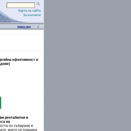
Карта на сайта
За контакти
ENGLISH
ргийна ефективност и
адове)
ви рентабилни и
еса на
стта по
събиране и
ите, които се планира