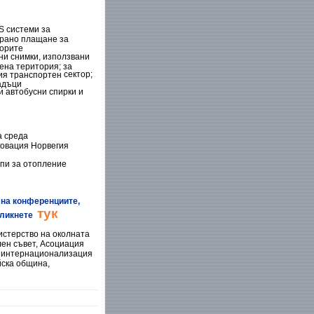
S системи за
рано плащане за
орите
ни снимки, използвани
ена територия; за
сектор;
ния транспортен
адъци
и автобусни спирки и
а среда
овация Норвегия
пи за отопление
 на конференциите,
тук
кликнете
истерство на околната
ен съвет, Асоциация
и интернационализация
ска община,