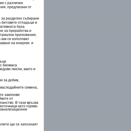
ии с различен
ния, предлагани от
 за разделно събиране
а битовите отпадъци и
мативната база
е за преработка и
устриални приложения,
 как се използват
аване на енергия
и
дъци
 с биомаса
едови люспи, както и
и за добив,
 маслодайните семена,
те законови
йките от
панство. В тази връзка
източници като гориво.
 канализационни
елите ще се запознаят