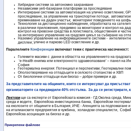
Хибридни системи за автономно захранване
Независими уеб-базирани платформи за проследяване
Интегрирани системи за автоматизация на улично осветление; GP
проследяване, за управление на транспортни потоци,
автоматизи
преминаване на даден участък;
мониторинг поведението на шофь
Технология за дистанционно наблюдение,
обработката на сателит
в различни приложения, предимно за мониторинг и контрол на дад
контрол на превозни средства в логистиката, обществения и част
за интегрирано управление на градския цикъл за събиране на отп
Наземно управление
на информационните системи -
интелигентн
улично и парково LED осветление и др.
дисплеи;
Паралелните
К
онференции
включват теми с практическа насоченост:
Големите масиви с
данни в областта на управлението на градскат
‘
e-Health енигма или електронното здравеопазване
’ –
панел на Ин
София
Геотермална енергия
:
Потенциал и перспективи; Геотермални пом
Оползотворяване на отпадъците в селското стопанство и ХВП
От биологични отпадъци към биогаз – добри примери и др.
За представителите на общините, които се интересуват да присъстват
организаторите са предвидили 40% отстъпка.
За да се регистрирате, 
Лектори
ще са експерти от Европейската комисия - ГД Околна среда, Мин
среда и водите,
Европейска инвестиционна банка,
Европейски геотермал
на еколозите от общините в България, ИЧЕ - Агенцията за подпомагане 
на италианските предприятия в чужбина,
холандски специалисти,
Софий
Европейска асоциация за биогаз и др.
Прикрепени файлове