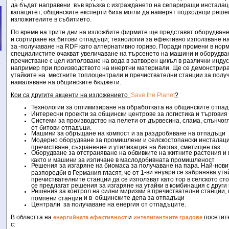
да бъдат направени
във връзка с изграждането на сепариращи инсталац
капацитет, общинските експерти биха могли да намерят подходящи реше
изложителите в събитието.
По време на трите дни на изложбите фирмите ще представят оборудване
и сортиране на битови отпадъци;
технологии за ефективно използване н
за
получаване на
RDF
като алтернативно гориво. Поради промени в нор
специалистите очакват увеличаване на търсенето на машини и оборудван
пречистване с цел използване на вода в затворен цикъл в различни инд
например при производството на инертни материали.
Ще се демонстрира
утайките на
местните топлоцентрали и пречиствателни станции за получ
намаляване на общинските бюджети.
Кои са другите акценти на изложението
Save the Planet
?
Технологии за оптимизиране
на обработката на общинските отпа
Интересни проекти за общински центрове за логистика и търговия
Системи за производство на пелети от дървесина, слама, слънчогл
от битови отпадъци.
Машини за обръщане на компост и за раздробяване на отпадъци
Модерно оборудване за промишлени и селскостопански инсталаци
пречистване, съхранение и утилизация на биогаз, сметищен газ
Оборудване за отстраняване на обвивките на житните растения и
както и машини за изпичане в маслодобивната промишленост
Решения за изгаряне на биомаса за получаване на пара. Най-нови
-
ви януари се забранява ута
разпоредби в Германия гласят, че от 1
пречиствателните станции да се използват като тор в селското сто
се предлагат решения за изгаряне на утайки в комбинация с други 
Решения за контрол на силни миризми в пречиствателни станции,
и в
общинските депа за отпадъци
помпени станции
Централи
за получаване на енергия от отпадъците.
В областта на
и
посетит
енергийната ефективност
интелигентните градове
с: