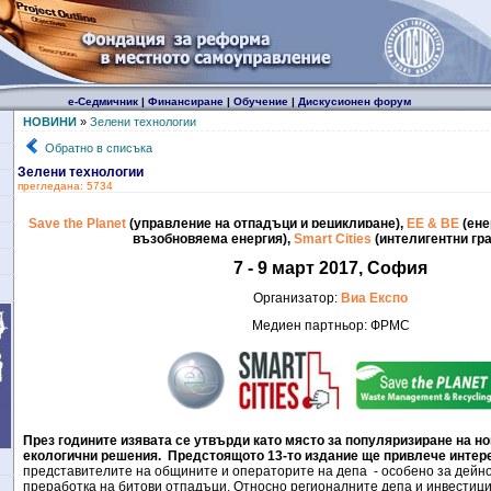
е-Седмичник
|
Финансиране
|
Обучение
|
Дискусионен форум
НОВИНИ
»
Зелени технологии
Обратно в списъка
Зелени технологии
прегледана: 5734
Save the Planet
(управление на отпадъци и рециклиране)
,
ЕЕ & ВЕ
(ене
възобновяема енергия),
Smart Cities
(интелигентни гр
7 - 9 март
201
7,
София
Организатор:
Виа Експо
Медиен партньор: ФРМС
През годините изявата се утвърди като място за популяризиране на но
екологични решения.
Предстоящото 13-то издание ще привлече интер
представителите на общините и операторите на депа
-
особено за дейно
преработка на битови отпадъци
.
Относно регионалните депа и инвестици