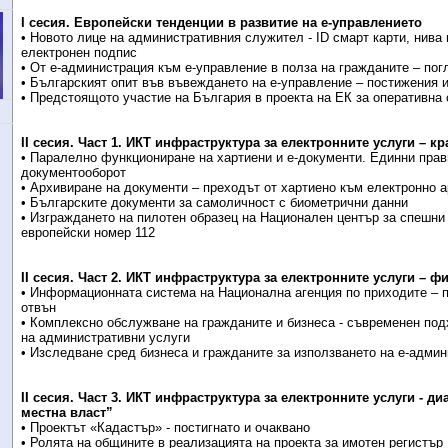
I сесия. Европейски тенденции в развитие на е-управлението
• Новото лице на административния служител - ID смарт карти, нива 
електронен подпис
• От е-администрация към е-управление в полза на гражданите – пог
• Българският опит във въвеждането на е-управление – постижения 
• Предстоящото участие на България в проекта на ЕК за оперативна
II сесия. Част 1. ИКТ инфраструктура за електронните услуги – 
• Паралелно функциониране на хартиени и е-документи. Единни прав
документооборот
• Архивиране на документи – преходът от хартиено към електронно 
• Българските документи за самоличност с биометрични данни
• Изграждането на пилотен образец на Национален център за спешни
европейски номер 112
II сесия. Част 2. ИКТ инфраструктура за електронните услуги – 
• Информационната система на Национална агенция по приходите – п
отвън
• Комплексно обслужване на гражданите и бизнеса - съвременен под
на административни услуги
• Изследване сред бизнеса и гражданите за използването на е-админ
II сесия. Част 3. ИКТ инфраструктура за електронните услуги - ди
местна власт”
• Проектът «Кадастър» - постигнато и очаквано
• Ролята на общините в реализацията на проекта за имотен регистър