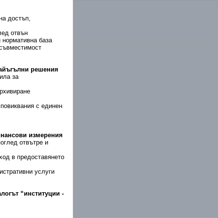
на достъп,
лед отвън
и нормативна база
 съвместимост
крайъгълни решения
ила за
архивиране
 повиквания с единен
финансови измерения
оглед отвътре и
ход в предоставянето
истративни услуги
алогът “институции -