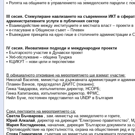
• Ролята на общините в управлението на земеделските парцели с п
III сесия. Стимулиране навлизането на съвременни ИКТ в сферат
административните услуги в публичния сектор
• Взаимодействие между институциите и местната власт – проекти в
• e-гласуване в Общински съвет – Плевен
• Въвеждане принципа на едно гише в столичните администрации и 
IV сесия. Иновативни подходи и международни проекти
• Българското участие в Дунавски проект
• Уеб-обслужване – община Тунджа
• КЦИКУТ – нови цели и перспективи
В официалното откриване на мероприятието ще вземат участие:
Николай Василев, министър на държавната администрация и админи
Пламен Вачков, председател ДАИТС (поканен);
Гинка Чавдарова, изпълнителен директор, НСОРБ;
Гинка Капитанова, изпълнителен директор, ФРМС,
Нийл Буне, постоянен представител на UNDP в България
Сред лекторите на мероприятието са:
Светла Бъчварова
, зам.-министър на земеделието и горите,
Юрий Алкалай
, директор на дирекция “Електронно правителство”, 
Мария Костадинова
, началник, дирекция “Български документи за с
“Противодействие на престъпността, охрана на обществения ред и пр
Стоян Граматиков
, съветник на министъра на държавната политика 