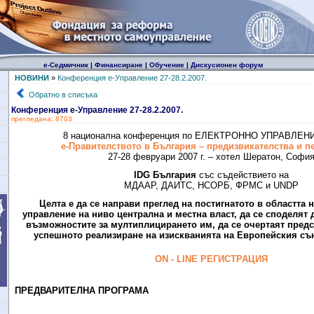
е-Седмичник
|
Финансиране
|
Обучение
|
Дискусионен форум
НОВИНИ
»
Конференция е-Управление 27-28.2.2007.
Обратно в списъка
Конференция е-Управление 27-28.2.2007.
прегледана: 8703
8 национална конференция по ЕЛЕКТРОННО УПРАВЛЕНИ
е-Правителството в България – предизвикателства и п
27-28 февруари 2007 г. – хотел Шератон, Софи
IDG България
със съдействието на
МДААР, ДАИТС, НСОРБ, ФРМС и UNDP
Целта е да се направи преглед на постигнатото в областта 
управление на ниво централна и местна власт, да се споделят 
възможностите за мултиплицирането им, да се очертаят предс
успешното реализиране на изискванията на Европейския съю
ON
-
LINE
РЕГИСТРАЦИЯ
ПРЕДВАРИТЕЛНA ПРОГРАМА