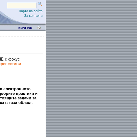
Карта на сайта
За контакти
ENGLISH
Е с фокус
ерспективи
я
на електронното
добрите практики и
тоящите задачи за
з в тази област.