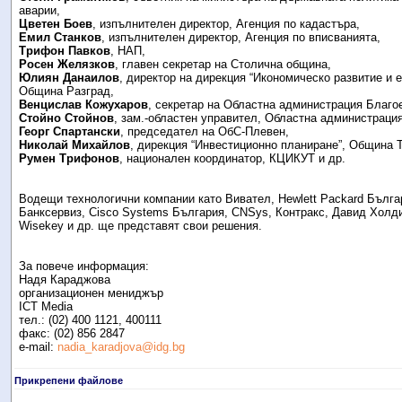
аварии,
Цветен Боев
, изпълнителен директор, Агенция по кадастъра,
Емил Станков
, изпълнителен директор, Агенция по вписванията,
Трифон Павков
, НАП,
Росен Желязков
, главен секретар на Столична община,
Юлиян Данаилов
, директор на дирекция “Икономическо развитие и е
Община Разград,
Венцислав Кожухаров
, секретар на Областна администрация Благо
Стойно Стойнов
, зам.-областен управител, Областна администраци
Георг Спартански
, председател на ОбС-Плевен,
Николай Михайлов
, дирекция “Инвестиционно планиране”, Община 
Румен Трифонов
, национален координатор, КЦИКУТ и др.
Водещи технологични компании като Вивател, Hewlett Packard Бълга
Банксервиз, Cisco Systems България, CNSys, Контракс, Давид Холди
Wisekey и др. ще представят свои решения.
За повече информация:
Надя Караджова
организационен мениджър
ICT Media
тел.: (02) 400 1121, 400111
факс: (02) 856 2847
e-mail:
nadia_karadjova@idg.bg
Прикрепени файлове