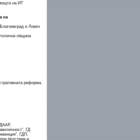
омощта на ИТ
а на
 Благоевград и Ловеч
Столична община
стративната реформа;
МДААР,
амоличност”, ГД
евенция”, ГДП,
при бедствия и