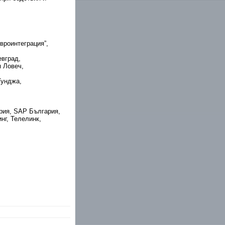
вроинтеграция”,
евград,
я Ловеч,
Тунджа,
рия, SAP България,
нг, Телелинк,