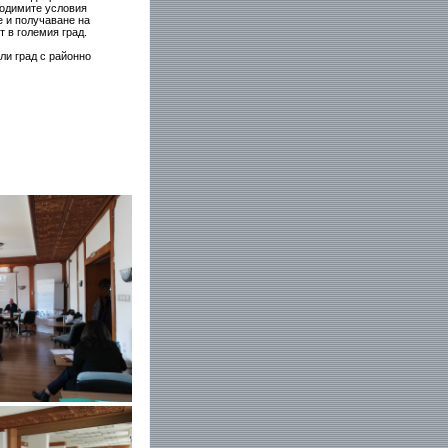
ходимите условия
е и получаване на
 в големия град.
ли град с районно