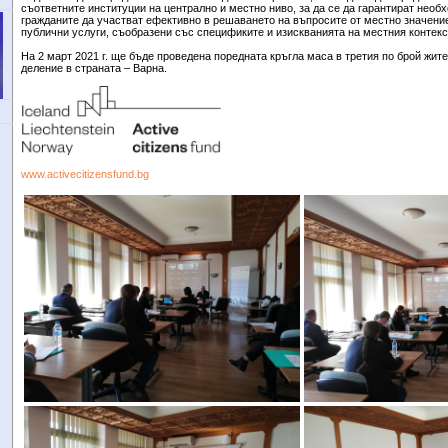
съответните институции на централно и местно ниво, за да се да гарантират необ
гражданите да участват ефективно в решаването на въпросите от местно значени
публични услуги, съобразени със спецификите и изискванията на местния контекст
На 2 март 2021 г. ще бъде проведена поредната кръгла маса в третия по брой жите
деление в страната – Варна.
www.activecitizensfund.bg