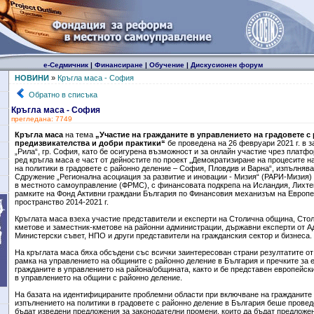
е-Седмичник
|
Финансиране
|
Обучение
|
Дискусионен форум
НОВИНИ
»
Кръгла маса - София
Обратно в списъка
Кръгла маса - София
прегледана: 7749
Кръгла маса
на тема
„Участие на гражданите в управлението на градовете с
предизвикателства и добри практики“
бе проведена на 26 февруари 2021 г. в з
„Рила“, гр. София, като бе осигурена възможност и за онлайн участие чрез плат
ред кръгла маса е част от дейностите по проект „Демократизиране на процесите 
на политики в градовете с районно деление – София, Пловдив и Варна“, изпълнява
Сдружение „Регионална асоциация за развитие и иновации - Мизия“ (РАРИ-Мизия)
в местното самоуправление (ФРМС), с финансовата подкрепа на Исландия, Лихте
рамките на Фонд Активни граждани България по Финансовия механизъм на Европ
пространство 2014-2021 г.
Кръглата маса взеха участие представители и експерти на Столична община, Сто
кметове и заместник-кметове на районни администрации, държавни експерти от А
Министерски съвет, НПО и други представители на гражданския сектор и бизнеса.
На кръглата маса бяха обсъдени със всички заинтересован страни резултатите от
рамка на управлението на общините с районно деление в България и пречките за 
гражданите в управлението на района/общината, както и бе представен европейски
в управлението на общини с районно деление.
На базата на идентифицираните проблемни области при включване на гражданите
изпълнението на политики в градовете с районно деление в България беше провед
бъдат изведени предложения за законодателни промени, които да бъдат предложен