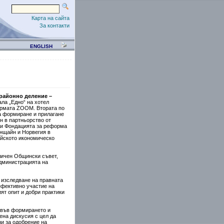
Карта на сайта
За контакти
ENGLISH
 районно деление –
ала „Едно“ на хотел
формата ZOOM. Втората по
на формиране и прилагане
н в партньорство от
 и Фондацията за реформа
нщайн и Норвегия в
ейското икономическо
личен Общински съвет,
дминистрацията на
 изследване на правната
ефективно участие на
ят опит и добри практики
 във формирането и
ена дискусия с цел да
и за одобрение на