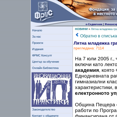
е-Седмичник
|
Финанси
НОВИНИ
»
Лятна младежка гр
Начало
Обратно в списъка
За нас
Лятна младежка гр
Проекти
прегледана: 7114
Издания
ФРМС Консулт
На 7 юли 2005 г.,
Център за обучение
включи като лект
Онлайн Библиотека
академия
, която
Еднодневната раб
гимназиални клас
характеристики, 
електронното у
Община Пещера е
работи по Програ
Законодателство
финансирана от 
Контакт с общините