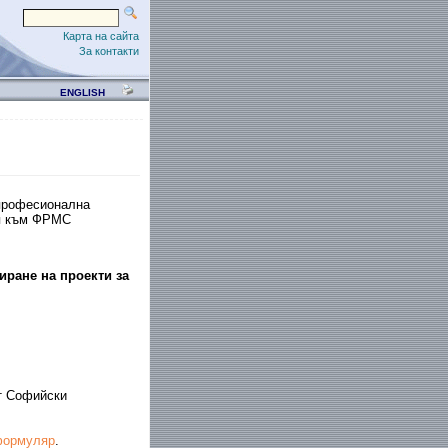
Карта на сайта
За контакти
ENGLISH
 професионална
ия към ФРМС
ране на проекти за
т Софийски
формуляр
.