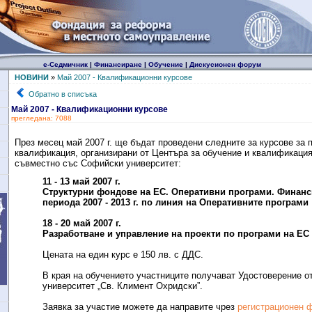
е-Седмичник
|
Финансиране
|
Обучение
|
Дискусионен форум
НОВИНИ
»
Май 2007 - Квалификационни курсове
Обратно в списъка
Май 2007 - Квалификационни курсове
прегледана: 7088
През месец май 2007 г. ще бъдат проведени следните за курсове за
квалификация, организирани от Центъра за обучение и квалификац
съвместно със Софийски университет:
11 - 13 май 2007 г.
Структурни фондове на ЕС. Оперативни програми. Финанси
периода 2007 - 2013 г. по линия на Оперативните програми
18 - 20 май 2007 г.
Разработване и управление на проекти по програми на ЕС
Цената на един курс е 150 лв. с ДДС.
В края на обучението участниците получават Удостоверение о
университет „Св. Климент Охридски”.
Заявка за участие можете да направите чрез
регистрационен 