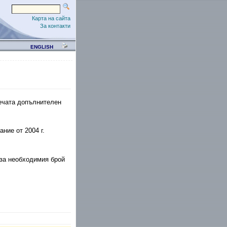
Карта на сайта
За контакти
ENGLISH
ечата допълнителен
ние от 2004 г.
за необходимия брой