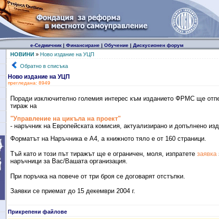
е-Седмичник
|
Финансиране
|
Обучение
|
Дискусионен форум
НОВИНИ
»
Ново издание на УЦП
Обратно в списъка
Ново издание на УЦП
прегледана: 8949
Поради изключително големия интерес към изданието ФРМС ще отп
тираж на
"Управление на цикъла на проект"
- наръчник на Европейската комисия, актуализирано и допълнено изда
Форматът на Наръчника е А4, а книжното тяло е от 160 страници.
Тъй като и този път тиражът ще е ограничен, моля, изпратете
заявка
наръчници за Вас/Вашата организация.
При поръчка на повече от три броя се договарят отстъпки.
Заявки се приемат до 15 декември 2004 г.
Прикрепени файлове