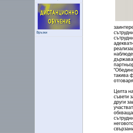
заинтер
сътрудни
Връзки
сътрудни
адекватн
реализац
наблюден
държава 
партньо
“Обединя
такива 
отговаря
Целта на
съвети з
други за
участва
обхваща
сътрудни
неговото
свързани