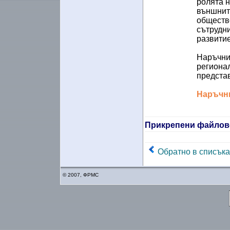
ролята н
външните
обществ
сътрудни
развитие
Наръчник
регионал
предста
Наръчни
Прикрепени файлов
Обратно в списъка
© 2007, ФРМС