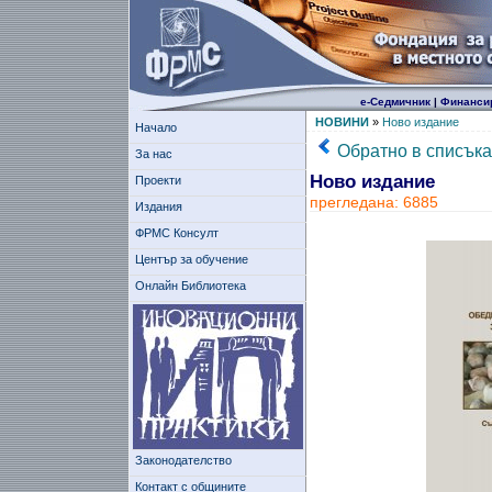
е-Седмичник
|
Финанси
НОВИНИ
»
Ново издание
Начало
Обратно в списъка
За нас
Ново издание
Проекти
прегледана: 6885
Издания
ФРМС Консулт
Център за обучение
Онлайн Библиотека
Законодателство
Контакт с общините