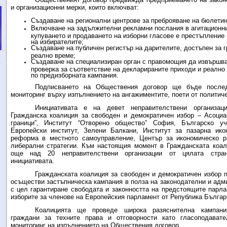
и организационни мерки, които включват:
Създаване на регионални центрове за преброяване на бюлетин
Включване на задължителни рекламни послания в агитационни
купуването и продаването на изборни гласове е престъпление
на избирателите;
Създаване на публичен регистър на дарителите, достъпен за 
реално време;
Създаване на специализиран орган с правомощия да извършв
проверка за съответствие на декларираните приходи и реално
по предизборната кампания.
Подписването на Обществения договор ще бъде послед
мониторинг върху изпълнението на ангажиментите, поети от политич
Инициативата е на девет неправителствени организац
Гражданска коалиция за свободен и демократичен избор – Асоциа
граници”, Институт “Отворено общество” София, Българско у
Европейски институт, Зелени Балкани, Институт за пазарна ико
реформа в местното самоуправление, Център за икономическо р
либерални стратегии. Към настоящия момент в Гражданската коа
още над 20 неправителствени организации от цялата стран
инициативата.
Гражданската коалиция за свободен и демократичен избор 
осъществи застъпническа кампания в полза на законодателни и адм
с цел гарантиране свободата и законността на предстоящите парла
изборите за членове на Европейския парламент от Република Българ
Коалицията ще проведе широка разяснителна кампани
граждани за техните права и отговорности като гласоподава
мониторинг на изпълнението на Обществения договор.