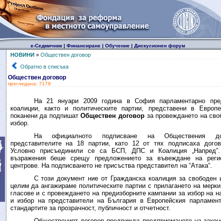
е-Седмичник
|
Финансиране
|
Обучение
|
Дискусионен форум
НОВИНИ
»
Обществен договор
Обратно в списъка
Обществен договор
прегледана: 7179
На 21 януари 2009 година в София парламентарно пре
коалиции, както и политическите партии, представени в Европе
поканени да подпишат
Обществен договор
за провеждането на сво
избор.
На официалното подписване на Обществения дог
представителите на 18 партии, като 12 от тях подписаха догов
Условно присъединили се са БСП, ДПС и Коалиция „Напред”.
възражения беше срещу предложението за въвеждане на регио
центрове. На подписването не присъства представител на “Атака“.
С този документ ние от Гражданска коалиция за свободен 
целим да ангажираме политическите партии с прилагането на мерки
гласове и с провеждането на предизборните кампании за избор на 
и избор на представители на България в Европейския парламент
стандартите за прозрачност, публичност и отчетност.
Общественият договор предвижда предприемането на закон