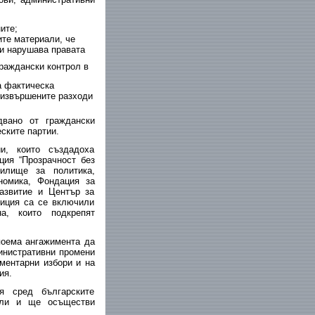
ите;
те материали, че
 и нарушава правата
граждански контрол в
а фактическа
 извършените разходи
вано от граждански
еските партии.
ии, които създадоха
ция “Прозрачност без
чилище за политика,
номика, Фондация за
азвитие и Център за
лиция са се включили
а, които подкрепят
поема ангажимента да
инистративни промени
ментарни избори и на
ия.
я сред българските
тели и ще осъществи