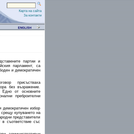
Карта на сайта
За контакти
ENGLISH
дставените партии и
йския парламент, са
боден и демократичен
овор присъстваха
ора без възражение.
 Едно от основните
нални преброителни
и демократичен избор
 срещу купуването на
народни представители
 в съответствие със
ови, административни