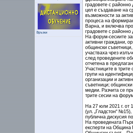
градовете с районно 
цел е създаване на 
възможности за актив
процеса на формиран
Варна, и включва про
градовете с районно 
Връзки
На форум-сесиите за
активни граждани, ор
общински съветници,
участваха чрез излъч
след проведените об
отчетена в предлага
Участниците в трите
групи на идентифици
организации и активн
съветници; общински
медии. Разчита се пр
трите сесии на форум
На 27 юли 2021 г. от 
(ул. „Гладстон“ №15)
публична дискусия п
На проведената Първ
експерти на Община 
Общински съвет – Пл