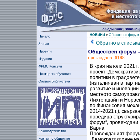
е-Седмичник
|
Финанси
НОВИНИ
»
Обществен форум 
Начало
Обратно в списъка
За нас
Обществен форум 
Проекти
прегледана: 6198
Издания
В края на юли 2021 г
ФРМС Консулт
проект „Демократизи
Център за обучение
политики в градовет
Онлайн Библиотека
(изпълняван в партн
развитие и иновации
местното самоуправл
Лихтенщайн и Норвег
по Финансовия механ
2014-2021 г.), свърз
поредица структурир
форум“, провеждани 
Варна.
Законодателство
Провежданият форум 
Контакт с общините
„Демократизиране на