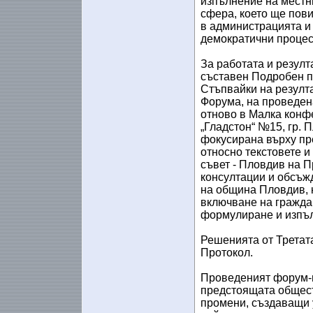
изпълнение на местни
сфера, което ще пов
в администрацията и
демократични процес
За работата и резулт
съставен Подробен п
Стъпвайки на резулта
Форума, на проведенат
отново в Малка конфе
„Гладстон“ №15, гр. 
фокусирана върху пр
относно текстовете и
съвет - Пловдив на 
консултации и обсъж
на община Пловдив, 
включване на граждан
формулиране и изпъл
Решенията от Третат
Протокол.
Проведеният форум-
предстоящата общест
промени, създаващи 