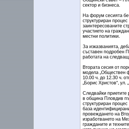
сектор и бизнеса.
На форум сесията бе 
структуриран процес
заинтересованите ст
участието на гражда
местни политики.
За изказванията, деб
съставен подробен Пр
работата на следващ
Втората сесия от пор
модела „Обществен фо
10.00 ч. до 12.30 ч. 
„Борис Христов“, ул. 
Следвайки приетите р
в община Пловдив пъ
структуриран процес
база идентифицирани
провеждането на Вто
изработването на Ме
гражданите и технит