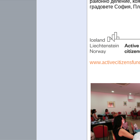
районно деление, ко
градовете София, Пл
www.activecitizensfun