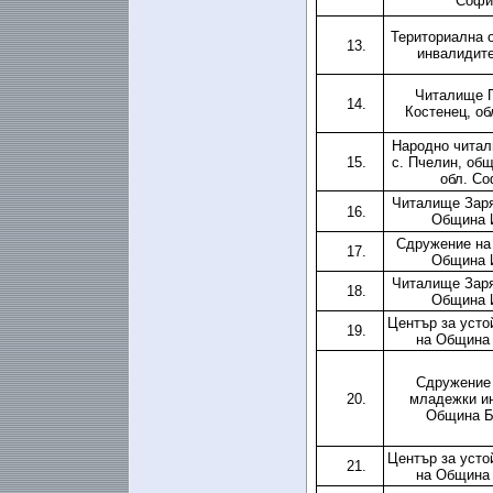
Софи
Териториална о
13.
инвалидите
Читалище П
14.
Костенец, об
Народно чита
15.
с. Пчелин, общ
обл. Со
Читалище Заря 
16.
Община 
Сдружение на 
17.
Община 
Читалище Заря 
18.
Община 
Център за усто
19.
на Община
Сдружение
20.
младежки ин
Община Б
Център за усто
21.
на Община