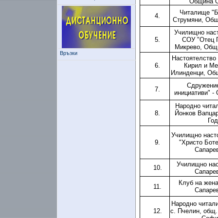
Община 
Читалище "Бу
4.
Струмяни, Об
Училищно наст
5.
СОУ "Отец П
Микрево, Общ
Връзки
Настоятелство 
6.
Кирил и Мет
Илинденци, Об
Сдружени
7.
инициативи" -
Народно чита
8.
Йонков Вапцар
Год
Училищно насто
9.
"Христо Боте
Сапарев
Училищно нас
10.
Сапарев
Клуб на жена
11.
Сапарев
Народно читалищ
12.
с. Пчелин, общ.