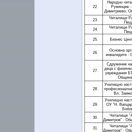
Народно чит
22.
Румянцев - 
Димитриево, 
Читалище Раз
23.
Пещ
Читалище Раз
24.
Пещ
25.
Бизнес Цен
Основна орг
26.
инвалидите - 
Сдружение на
деца с физичес
27.
увреждания Б
Община
Училищно наст
28.
професионална 
Вл. Заимо
Училищно наст
29.
ОУ "Н. Вапцар
Бобо
Читалище "
30.
Димитров" - Об
Читалище "
31.
Димитров" - Об