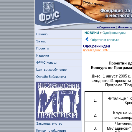
е-Седмичник
|
Финанси
НОВИНИ
»
Одобрени идеи
Начало
Обратно в списъка
За нас
Одобрени идеи
Проекти
прегледана: 8897
Издания
ФРМС Консулт
Проектни ид
Конкурс по Програма
Център за обучение
Днес, 1 август 2005 г
Онлайн Библиотека
следните 31 проектни
Програма "Под
Читалище "Го
1.
Кре
Клуб на и
2.
пенсионера
Законодателство
Читалищ
3.
Миладинови" -
Контакт с общините