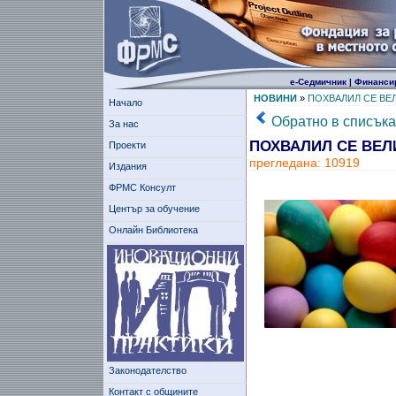
е-Седмичник
|
Финанси
НОВИНИ
»
ПОХВАЛИЛ СЕ ВЕ
Начало
Обратно в списъка
За нас
ПОХВАЛИЛ СЕ ВЕЛ
Проекти
прегледана: 10919
Издания
ФРМС Консулт
Център за обучение
Онлайн Библиотека
Законодателство
Контакт с общините