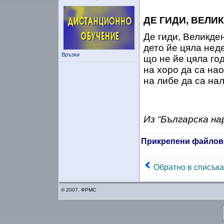
ДЕ ГИДИ, ВЕЛИ
Де гиди, Великден
дето йе цяла неде
Връзки
що не йе цяла год
на хоро да са нао
на либе да са на
Из “Българска на
Прикрепени файлов
Обратно в списъка
© 2007, ФРМС