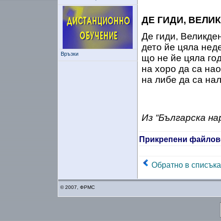
ДЕ ГИДИ, ВЕЛИ
Де гиди, Великден
дето йе цяла неде
Връзки
що не йе цяла год
на хоро да са нао
на либе да са на
Из “Българска на
Прикрепени файлов
Обратно в списъка
© 2007, ФРМС