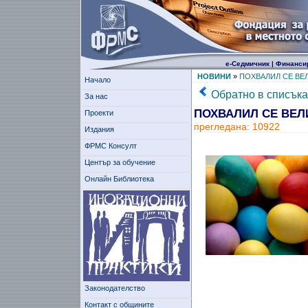
е-Седмичник
|
Финанси
НОВИНИ
»
ПОХВАЛИЛ СЕ ВЕ
Начало
Обратно в списъка
За нас
ПОХВАЛИЛ СЕ ВЕЛ
Проекти
прегледана: 10922
Издания
ФРМС Консулт
Център за обучение
Онлайн Библиотека
Законодателство
Контакт с общините