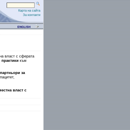
Карта на сайта
За контакти
ENGLISH
на власт с сферата
и практики
към
партньори за
пацитет,
естна власт с