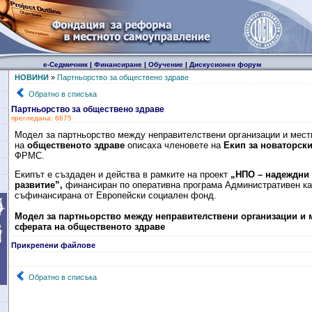
е-Седмичник
|
Финансиране
|
Обучение
|
Дискусионен форум
НОВИНИ
»
Партньорство за обществено здраве
Обратно в списъка
Партньорство за обществено здраве
прегледана: 6675
Модел за партньорство между неправителствени организации и мест
на
общественото здраве
описаха членовете на
Екип за новаторск
ФРМС.
Екипът е създаден и действа в рамките на проект
„НПО – надеждни 
развитие”,
финансиран по оперативна програма Административен ка
съфинансирана от Европейски социален фонд.
Модел за партньорство между неправителствени организации и м
сферата на общественото здраве
Прикрепени файлове
Обратно в списъка