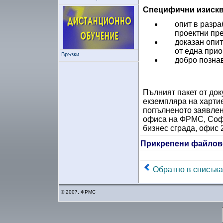
Специфични изискв
опит в разра
проектни пр
доказан опи
от една прио
Връзки
добро позна
Пълният пакет от док
екземпляра на хартие
попълненото заявле
офиса на ФРМС, София
бизнес сграда, офис 
Прикрепени файлов
Обратно в списъка
© 2007, ФРМС