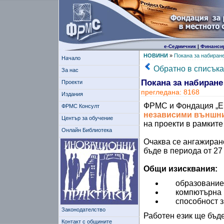
е-Седмичник
|
Финанси
НОВИНИ
»
Покана за набиран
Начало
Обратно в списъка
За нас
Покана за набиране
Проекти
прегледана: 8168
Издания
ФРМС и Фондация „Ек
ФРМС Консулт
независими външни
Център за обучение
на проекти в рамките
Онлайн Библиотека
Очаква се ангажирано
бъде в периода от 27
Общи изисквания:
образование 
компютърна г
способност з
Законодателство
Работен език ще бъде
Контакт с общините