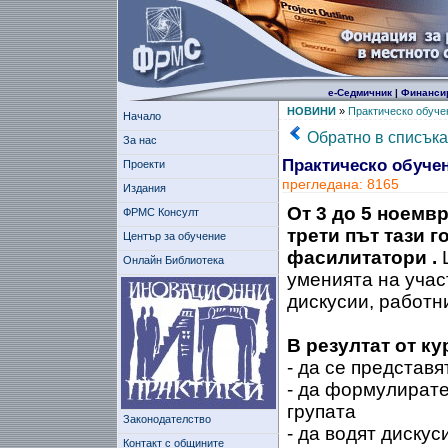
е-Седмичник
|
Финанси
НОВИНИ
»
Практическо обуче
Начало
Обратно в списъка
За нас
Практическо обуче
Проекти
прегледана: 8165
Издания
От 3 до 5 ноемв
ФРМС Консулт
трети път тази 
Център за обучение
фасилитатори .
Ц
Онлайн Библиотека
уменията на учас
дискусии, работн
В резултат от ку
- да се представ
- да формулирате
групата
Законодателство
- да водят дискус
Контакт с общините