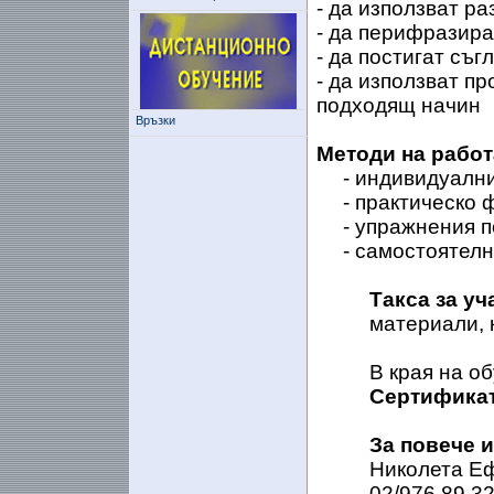
- да използват р
- да перифразира
- да постигат съг
- да използват пр
подходящ начин
Връзки
Методи на работ
- индивидуалн
- практическо
- упражнения п
- самостоятел
Такса за уч
материали, 
В края на о
Сертифика
За повече 
Николета Е
02/976 89 3