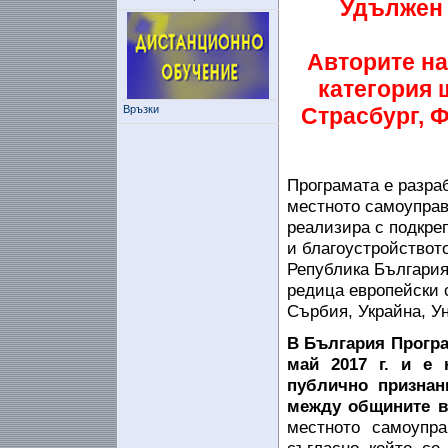
Удължен с
Авторите на
категория 
Връзки
Страсбург, 
Програмата е разра
местното самоуправ
реализира с подкре
и благоустройствот
Република България
редица европейски 
Сърбия, Украйна, У
В България Програм
май 2017 г. и е 
публично признан
между общините 
местното самоупр