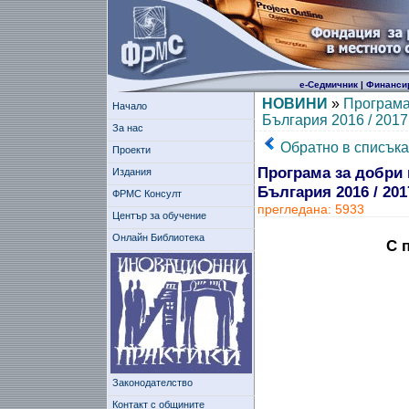
е-Седмичник
|
Финанси
НОВИНИ
»
Програма
Начало
България 2016 / 2017
За нас
Обратно в списъка
Проекти
Програма за добри 
Издания
България 2016 / 201
ФРМС Консулт
прегледана: 5933
Център за обучение
Онлайн Библиотека
С 
Законодателство
Контакт с общините