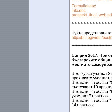
Formuliar.doc
info.doc
prospekt_final_web.pd
**************************
Чуйте представянето н
http://bnr.bg/vidin/po
**************************
1 април 2017: Прик
българските общини
местното самоуправ
В конкурса учатват 29
практиките участват в
В тематична област 
състезават 10 практи
В тематична област 
участват 7 практики.
В тематична област "
14 практики.