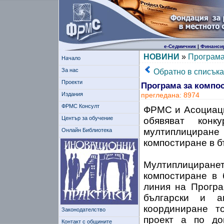
е-Седмичник
|
Финанси
НОВИНИ
»
Програма
Начало
За нас
Обратно в списъка
Проекти
Програма за компо
Издания
прегледана: 8974
ФРМС Консулт
ФРМС и Асоциаци
Център за обучение
обявяват кон
мултиплициране
Онлайн Библиотека
компостиране в б
Мултиплициране
компостиране в 
линия на Програ
български и а
координиране т
Законодателство
проект а по до
Контакт с общините