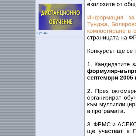
еколозите от общ
Информация за
Тунджа, Боляров
компостиране в 
Връзки
страницата на Ф
Конкурсът ще се 
1. Кандидатите 
формуляр-въпр
септември 2005 г
2. През октомв
организират обу
към мултиплицира
в програмата.
3. ФРМС и АСЕКОБ
ще участват в П