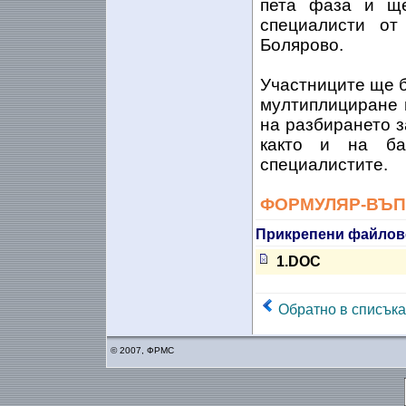
пета фаза и ще
специалисти о
Болярово.
Участниците ще б
мултиплициране 
на разбирането з
както и на ба
специалистите.
ФОРМУЛЯР-ВЪ
Прикрепени файлов
1.DOC
Обратно в списъка
© 2007, ФРМС