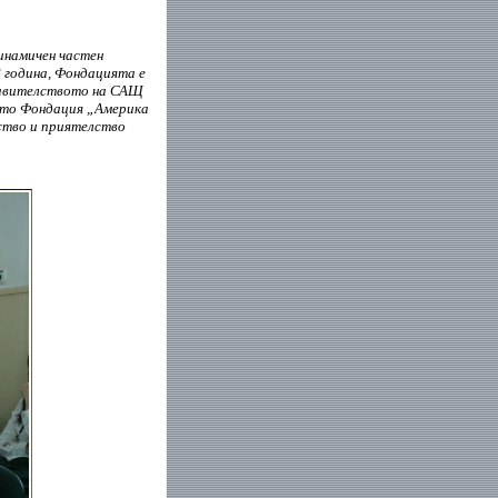
инамичен частен
8 година, Фондацията е
Правителството на САЩ
ито Фондация „Америка
ство и приятелство