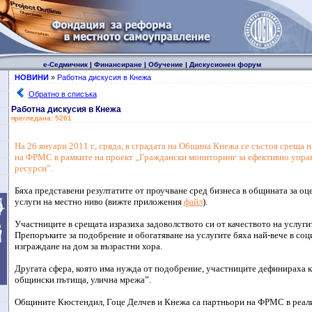
е-Седмичник
|
Финансиране
|
Обучение
|
Дискусионен форум
НОВИНИ
»
Работна дискусия в Кнежа
Обратно в списъка
Работна дискусия в Кнежа
прегледана: 5261
На 26 януари 2011 г., сряда, в сградата на Община Кнежа се състоя среща 
на ФРМС в рамките на проект „Граждански мониторинг за ефективно упра
ресурси”.
Бяха представени резултатите от проучване сред бизнеса в общината за оц
услуги на местно ниво (вижте приложения
файл
).
Участниците в срещата изразиха задоволството си от качеството на услуги
Препоръките за подобрение и обогатяване на услугите бяха най-вече в соц
изграждане на дом за възрастни хора.
Другата сфера, която има нужда от подобрение, участниците дефинираха 
общински пътища, улична мрежа”.
Общините Кюстендил, Гоце Делчев и Кнежа са партньори на ФРМС в реали