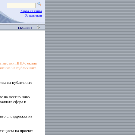
Карта на сайта
За контакти
ENGLISH
на местни НПО с екипа
вление на публичните
енка на публичните
те на местно ниво.
иалната сфера и
като „поддръжка на
зацията на проекта.