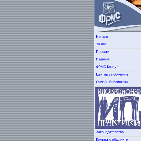
Начало
За нас
Проекти
Издания
ФРМС Консулт
Център за обучение
Онлайн Библиотека
Законодателство
Контакт с общините