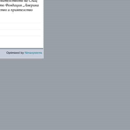
Правителството на САЩ
ито Фондация „Америка
ство и приятелство
Optimized by
Nimasystems