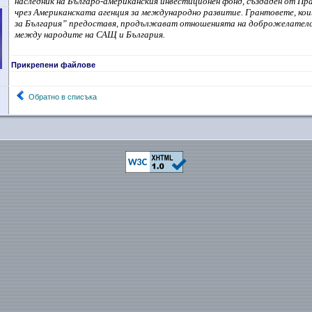
наследник на Българо-американския инвестиционен фонд, създаден от 
чрез Американската агенция за международно развитие. Грантовете, ко
за България” предоставя, продължават отношенията на доброжелател
между народите на САЩ и България.
Прикрепени файлове
Обратно в списъка