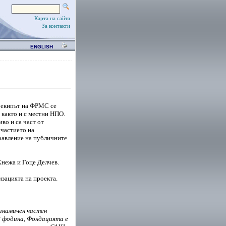
Карта на сайта
За контакти
ENGLISH
 екипът на ФРМС се
 както и с местни НПО.
во и са част от
участието на
равление на публичните
Кнежа и Гоце Делчев.
зацията на проекта.
инамичен частен
8 фодина, Фондацията е