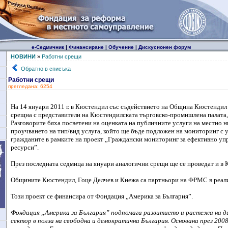
е-Седмичник
|
Финансиране
|
Обучение
|
Дискусионен форум
НОВИНИ
»
Работни срещи
Обратно в списъка
Работни срещи
прегледана: 6254
На 14 януари 2011 г. в Кюстендил със съдействието на Община Кюстендил
срещна с представители на Кюстендилската търговско-промишлена палата,
Разговорите бяха посветени на оценката на публичните услуги на местно ни
прoучването на тип/вид услуга, който ще бъде подложен на мониторинг с 
гражданите в рамките на проект „Граждански мониторинг за ефективно уп
ресурси”.
През последната седмица на януари аналогични срещи ще се проведат и в 
Общините Кюстендил, Гоце Делчев и Кнежа са партньори на ФРМС в реали
Този проект се финансира от Фондация „Америка за България”.
Фондация „Америка за България” подпомага развитието и растежа на д
сектор в полза на свободна и демократична България. Основана през 200