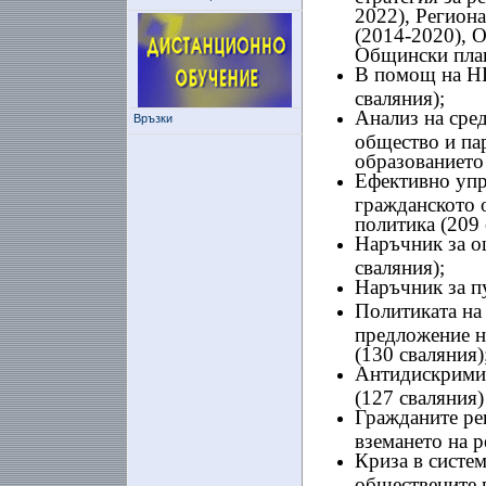
2022), Региона
(2014-2020), О
Общински плано
В помощ на НП
сваляния);
Анализ на сред
Връзки
общество и пар
образованието 
Ефективно упр
гражданското 
политика (209 
Наръчник за оц
сваляния);
Наръчник за п
Политиката на 
предложение н
(130 сваляния)
Антидискримин
(127 сваляния)
Гражданите ре
вземането на р
Криза в систем
обществените 