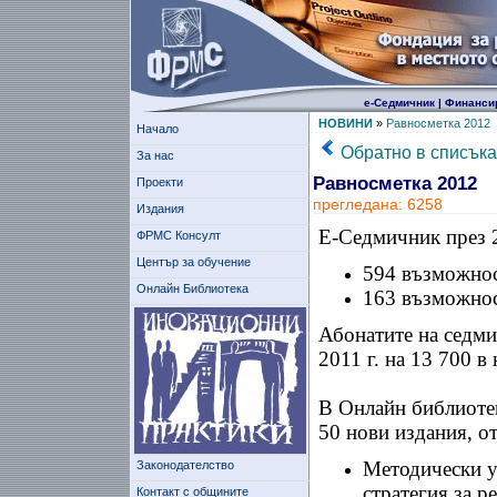
е-Седмичник
|
Финанси
НОВИНИ
»
Равносметка 2012
Начало
Обратно в списъка
За нас
Равносметка 2012
Проекти
прегледана: 6258
Издания
Е-Седмичник през 20
ФРМС Консулт
Център за обучение
594 възможнос
Онлайн Библиотека
163 възможнос
Абонатите на седми
2011 г. на 13 700 в 
В Онлайн библиотек
50 нови издания, о
Методически у
Законодателство
стратегия за р
Контакт с общините