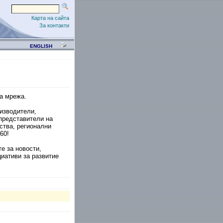
Карта на сайта
За контакти
ENGLISH
а мрежа.
оизводители,
представители на
ства, регионални
60!
е за новости,
иативи за развитие