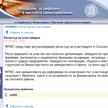
е-Седмичник
|
Финансиране
|
Обучение
|
Дискусионен форум
НОВИНИ
»
Регистър на участниците
Обратно в списъка
Регистър на участниците
прегледана: 7193
ФРМС представя актуализирания регистър на участниците в Селскат
Регистрираните за участие нестопански организации, земеделски пр
фермери, регионални и национални браншови асоциации, читалища, 
малки и средни предприятия, земеделски кооперации, общини и кмет
структури на Министерството на земеделието и горите, са вече над 5
ФРМС пое инициативата да информира по електронен път участницит
свързани с Мрежата, както и за възможности за финансиране на иниц
на селските райони.
Прикрепени файлове
1.DOC
Обратно в списъка