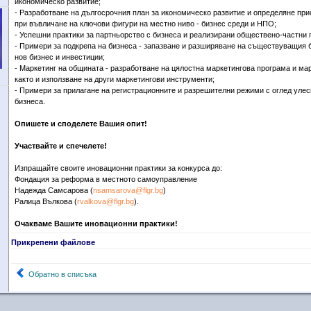
икономическо развитие;
- Разработване на дългосрочния план за икономическо развитие и определяне при
при въвличане на ключови фигури на местно ниво - бизнес среди и НПО;
- Успешни практики за партньорство с бизнеса и реализирани обществено-частни 
- Примери за подкрепа на бизнеса - запазване и разширяване на съществуващия 
нов бизнес и инвестиции;
- Маркетинг на общината - разработване на цялостна маркетингова програма и ма
както и използване на други маркетингови инструменти;
- Примери за прилагане на регистрационните и разрешителни режими с оглед улес
бизнеса.
Опишете и споделете Вашия опит!
Участвайте и спечелете!
Изпращайте своите иновационни практики за конкурса до:
Фондация за реформа в местното самоуправление
Надежда Самсарова (
nsamsarova@flgr.bg
)
Ралица Вълкова (
rvalkova@flgr.bg
).
Очакваме Вашите иновационни практики!
Прикрепени файлове
Обратно в списъка