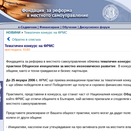
е-Седмичник
|
Финансиране
|
Обучение
|
Дискусионен форум
НОВИНИ
»
Тематичен конкурс на ФРМС
Обратно в списъка
Тематичен конкурс на ФРМС
прегледана: 8180
Фондацията за реформа в местното самоуправление обявява
тематичен конкурс
практики Общински инициативи за местно икономическо развитие
. В конку
общини, както и техни граждански и бизнес партньори.
До 25 януари 2006 г.
ФРМС ще приема иновационни практики за тематичния конку
г. ще обяви победителя в него! Победителят ще получи и скромно финансово поощ
Практиките, представени в конкурса, ще станат част от Националния конкурс
Общи
който ФРМС ще отличи общините в България, най-активно прилагали и споделяли 
местното самоуправление.
Представете реализирани от Вашата общност практики, които могат да дадат поле
колеги от други общини:
- Инициативи, насочени към утвърждаване на про-активната роля на местните вла