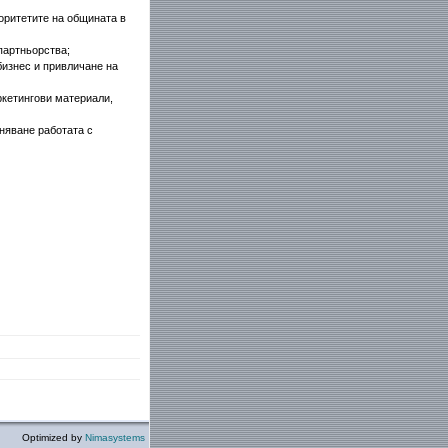
оритетите на общината в
партньорства;
бизнес и привличане на
ркетингови материали,
няване работата с
Optimized by
Nimasystems