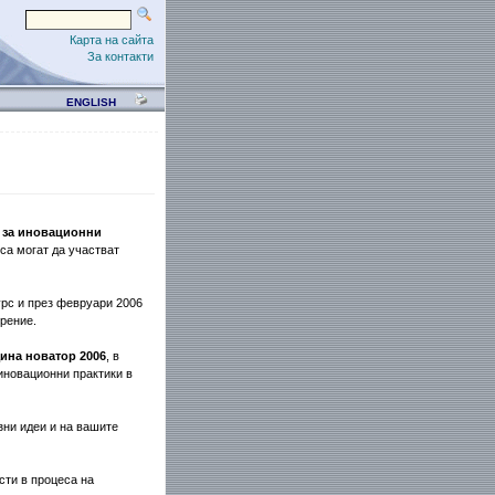
Карта на сайта
За контакти
ENGLISH
 за иновационни
рса могат да участват
рс и през февруари 2006
рение.
на новатор 2006
, в
иновационни практики в
зни идеи и на вашите
сти в процеса на