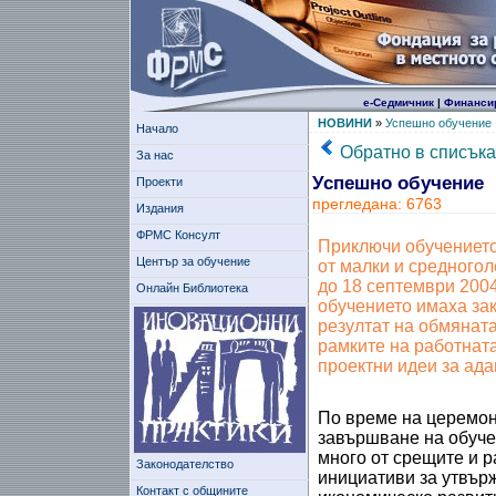
е-Седмичник
|
Финанси
НОВИНИ
»
Успешно обучение
Начало
Обратно в списъка
За нас
Успешно обучение
Проекти
прегледана: 6763
Издания
ФРМС Консулт
Приключи обучението
Център за обучение
от малки и средного
до 18 септември 2004 
Онлайн Библиотека
обучението имаха за
резултат на обмяната 
рамките на работната
проектни идеи за ада
По време на церемон
завършване на обучен
много от срещите и р
Законодателство
инициативи за утвър
Контакт с общините