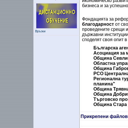
икономическо развит
бизнеса и за успешн
Фондацията за рефо
благодарност
от сво
проведените срещи и 
Връзки
държавни институции
споделят своя опит в
Българска аге
Асоциация за 
Община Севли
Областна упра
Община Габро
РСО Централна
Регионална ту
планина"
Община Трявн
Община Добри
Търговско про
Община Стара 
Прикрепени файлов