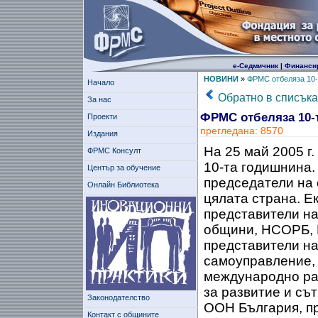
е-Седмичник
|
Финанси
НОВИНИ
»
ФРМС отбеляза 10-
Начало
Обратно в списъка
За нас
ФРМС отбеляза 10-
Проекти
прегледана: 8570
Издания
На 25 май 2005 г
ФРМС Консулт
10-та годишнина.
Център за обучение
председатели на 
Онлайн Библиотека
цялата страна. Е
представители на
общини, НСОРБ,
представители н
самоуправление, 
международно раз
за развитие и съ
Законодателство
ООН България, п
Контакт с общините