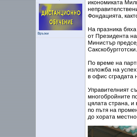
икономиката Милк
неправителствени
Фондацията, какт
На празника бях
Връзки
от Президента на
Министър председ
Сакскобургготски
По време на парт
изложба на успех
в офис сградата 
Управителният съ
многобройните по
цялата страна, и
по пътя на проме
до хората местно