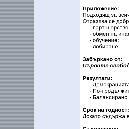
Приложение:
Подходящ за всич
Отразява се добр
- партньорство
- обмен на инф
- обучение;
- лобиране.
Забъркано от:
Първите свобод
Резултати:
- Демокрацията
- По-продължи
- Балансирано
Срок на годност:
Докато съдържа в
Съхранение: