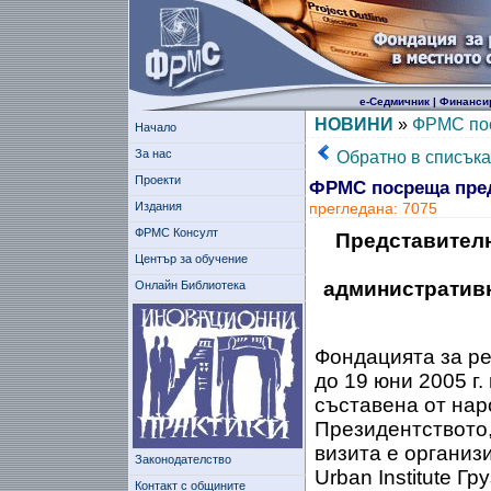
е-Седмичник
|
Финанси
НОВИНИ
»
ФРМС пос
Начало
За нас
Обратно в списъка
Проекти
ФРМС посреща пред
Издания
прегледана: 7075
ФРМС Консулт
Представителн
Център за обучение
административн
Онлайн Библиотека
Фондацията за р
до 19 юни 2005 г.
съставена от нар
Президентството,
визита е организ
Законодателство
Urban Institute Гру
Контакт с общините