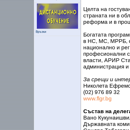
Целта на гостува
страната ни в об
реформа и в про
Връзки
Богатата програм
в НС, МС, МРРБ, 
национално и ре
професионални с
власти, АРИР Ста
администрация и 
За срещи и инте
Николета Ефрем
(02) 976 89 32
www.flgr.bg
Състав на делег
Вано Кукунаишвил
Държавната коми