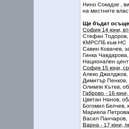
Нино Сокадзе , в
на местните влас
Ще бъдат осъщес
София 14 юни, вт
Стефан Тодоров,
КМРСПБ към НС
Савин Ковачев, з
Гинка Чавдарова,
Национален цент
София 15 юни, с
Алеко Джилджов, 
Димитър Пенков, 
Олимпи Кътев, об
Габрово - 16 юни,
Цветан Нанов, об
Богомил Белчев, 
Мариела Петрова,
Васил Панчаров, 
Варна - 17 юни, п