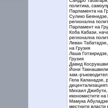
Сандро Табагари,
политика, самоуп
Парламента на Г
Сулико Беянидзе,
регионална полит
Парламент на Гр
Коба Кабази, нач
регионална полит
Леван Табатадзе,
на Грузия
Лаша Готзиридзе,
Грузия
Давид Косруашвил
Йони Такнашвили,
зам.-ръководител
Гела Капанадзе, 
децентализацията 
Михаил Джибути,
икономистите на 
Мамука Абуладзе
местните власти 