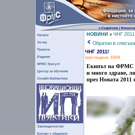
е-Седмичник
|
Финанси
НОВИНИ
»
ЧНГ 2011
Начало
За нас
Обратно в списъка
Проекти
ЧНГ 2011!
Издания
прегледана: 6909
ФРМС Консулт
Екипът на ФРМС в
Център за обучение
и много здраве, л
през Новата 2011 
Онлайн Библиотека
Законодателство
Контакт с общините