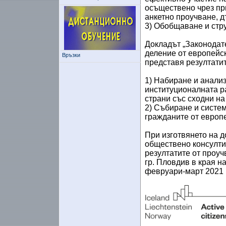
осъществено чрез при
анкетно проучване, д
3) Обобщаване и стру
Докладът „Законодат
деление от европейск
Връзки
представя резултати
1) Набиране и анали
институционалната р
страни със сходни на
2) Събиране и систем
гражданите от европе
При изготвянето на д
обществено консулти
резултатите от проуч
гр. Пловдив в края н
февруари-март 2021 г