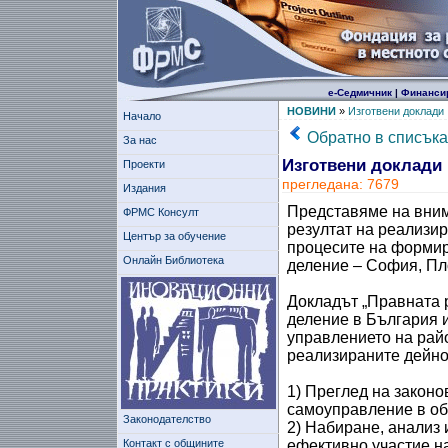
е-Седмичник
|
Финанси
НОВИНИ
»
Изготвени доклади
Начало
Обратно в списъка
За нас
Изготвени доклади
Проекти
прегледана: 7679
Издания
Представяме на внима
ФРМС Консулт
резултат на реализи
Център за обучение
процесите на формир
Онлайн Библиотека
деление – София, Пл
Докладът „Правната 
деление в България и
управлението на райо
реализираните дейно
1) Преглед на законо
самоуправление в об
Законодателство
2) Набиране, анализ 
Контакт с общините
ефективно участие н