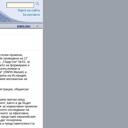
Карта на сайта
За контакти
ENGLISH
ателни промени,
бе проведена на 17
 „Гладстон“ №15, гр.
сите на формиране и
 изпълняван в
я“ (РАРИ-Мизия) и
репа на Исландия,
овия механизъм на
истрации, общински
рани пречки пред
те, както и да бъдат
я за нормативни промени.
еното изследване на
чките за ефективно
о представя европейския
ъдат почерпени
 и представителността