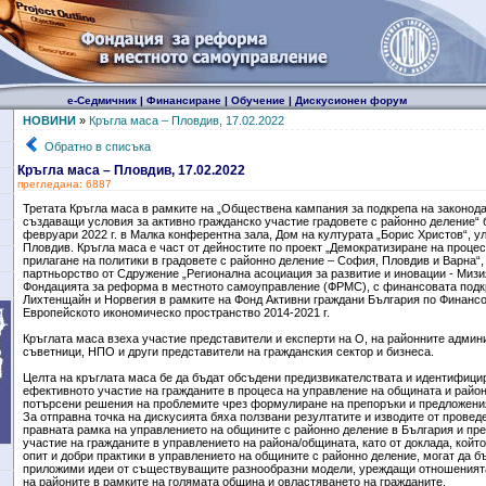
е-Седмичник
|
Финансиране
|
Обучение
|
Дискусионен форум
НОВИНИ
»
Кръгла маса – Пловдив, 17.02.2022
Обратно в списъка
Кръгла маса – Пловдив, 17.02.2022
прегледана: 6887
Третата Кръгла маса в рамките на „Обществена кампания за подкрепа на законод
създаващи условия за активно гражданско участие градовете с районно деление“ 
февруари 2022 г. в Малка конферентна зала, Дом на културата „Борис Христов“, ул.
Пловдив. Кръгла маса е част от дейностите по проект „Демократизиране на проце
прилагане на политики в градовете с районно деление – София, Пловдив и Варна“,
партньорство от Сдружение „Регионална асоциация за развитие и иновации - Мизи
Фондацията за реформа в местното самоуправление (ФРМС), с финансовата подк
Лихтенщайн и Норвегия в рамките на Фонд Активни граждани България по Финанс
Европейското икономическо пространство 2014-2021 г.
Кръглата маса взеха участие представители и експерти на О, на районните админ
съветници, НПО и други представители на гражданския сектор и бизнеса.
Целта на кръглата маса бе да бъдат обсъдени предизвикателствата и идентифици
ефективното участие на гражданите в процеса на управление на общината и райони
потърсени решения на проблемите чрез формулиране на препоръки и предложени
За отправна точка на дискусията бяха ползвани резултатите и изводите от провед
правната рамка на управлението на общините с районно деление в България и пре
участие на гражданите в управлението на района/общината, като от доклада, койт
опит и добри практики в управлението на общините с районно деление, могат да б
приложими идеи от съществуващите разнообразни модели, уреждащи отношенията
на районите в рамките на голямата община и овластяването на гражданите.