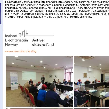
На базата на идентифицираните проблемните области при включване на граждани
прилагането на политики в градовете с районно деление в България, бяха обсъде
препоръки за законодателни промени, вкл. препоръките и резултатите от проведе
рамките на Обществен форум – Пловдив, които да бъдат предложени за одобрени
институции на централно и местно ниво, за да се да гарантират необходимите усл
участват ефективно в решаването на въпросите от местно значение.
www.activecitizensfund.bg