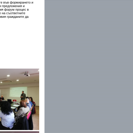
те във формирането и
ни предложения и
ния форум процес в
е на съответните
овия гражданите да