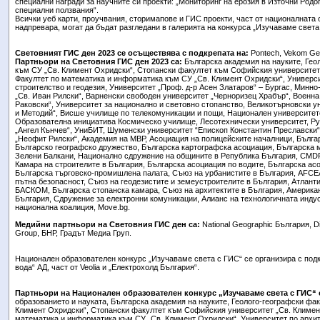
специални награди за научните си проекти: „Мониторинг на ерозия в Източни Родоп
специални ползвания“.
Всички уеб карти, проучвания, сторимапове и ГИС проекти, част от националната
надпревара, могат да бъдат разгледани в галерията на конкурса „Изучаваме света
Световният ГИС ден 2023 се осъществява с подкрепата на:
Pontech, Vekom Geo
Партньори на Световния ГИС ден 2023 са:
Българска академия на науките, Гео
към СУ „Св. Климент Охридски“, Стопански факултет към Софийския университет
Факултет по математика и информатика към СУ „Св. Климент Охридски“, Универси
строителство и геодезия, Университет „Проф. д-р Асен Златаров“ – Бургас, Минно
„Св. Иван Рилски“, Варненски свободен университет „Черноризец Храбър“, Военна
Раковски“, Университет за национално и световно стопанство, Великотърновски ун
и Методий“, Висше училище по телекомуникации и пощи, Национален университетс
Образователна инициатива Космическо училище, Лесотехнически университет, Ру
„Ангел Кънчев“, УниБИТ, Шуменски университет “Епископ Константин Преславски“
„Неофит Рилски“, Академия на МВР, Асоциация на полицейските началници, Българ
Българско географско дружество, Българска картографска асоциация, Българска 
Зелени Балкани, Национално сдружение на общините в Република България, CMDR 
Камара на строителите в България, Българска асоциация по водите, Българска ас
Българска търговско-промишлена палата, Съюз на урбанистите в България, AFCE
пътна безопасност, Съюз на геодезистите и земеустроителите в България, Атланти
БАСКОМ, Българска стопанска камара, Съюз на архитектите в България, Американ
България, Сдружение за електронни комуникации, Алианс на технологичната инду
национална коалиция, Move.bg.
Медийни партньори на Световния ГИС ден са:
National Geographic България, Dir
Group, БНР, Градът Медиа Груп.
Национален образователен конкурс „Изучаваме света с ГИС“ се организира с под
вода“ АД, част от Veolia и „Електрохолд България“.
Партньори на Национален образователен конкурс „Изучаваме света с ГИС“ 
образованието и науката, Българска академия на науките, Геолого-географски фак
Климент Охридски“, Стопански факултет към Софийския университет „Св. Климен
математика и информатика към СУ „Св. Климент Охридски“, Университет по архит