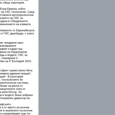
ат обща територия.
Есри Европа, който
 на ГИС технологии. Сред
ветовната метеорологична
агането на ГИС за
години в Обединеното
изменението на климата.
Клементе от Европейската
и и ГИС дашборди, с които
ия, внедрени през
иализираните
афия и кадастър;
 фаза на Национална
еда и водите; ГИС за
, планиране и
ан на Р. България 2021-
 София тържествено бяха
ържавна администрация“,
ция“. В категория
 технологиите бе
тратегически системи,
ение на риска от
защитените зони от
а река Искър. За
а и водите беше избрано
 генерален директор на
рафските
 я от името на всички
е в анализите на всички
ги управляваме още по-