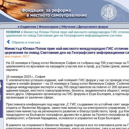
е-Седмичник
|
Финансиране
|
Обучение
|
Дискусионен форум
НОВИНИ
»
Министър Юлиан Попов прие най-високото международно ГИС отличи
церемония по повод Световния ден на Географските информационни системи
Обратно в списъка
Министър Юлиан Попов прие най-високото международно ГИС отличие
церемония по повод Световния ден на Географските информационни с
прегледана: 3017
На 15 ноември в Гранд хотел Милениум София се събраха над 700 участници за Г
церемонията по връчване на наградите участие взе и проф. д-р Галин Цоков, мини
науката
16 ноември 2023 г., София
С изключително успешно издание, най-големият ГИС форум у нас се проведе отно
години в онлайн формат – на 15 ноември в Гранд хотел Милениум София. Събитие
водещи международни експерти и над 700 представители на повече от 200 органи
администрация, местното самоуправление, бизнеса, академичната общност, непра
много други. Официален организатор на ГИС форума е Есри България, а партньор
организации от различни сфери.
Престижната конференция под надслов „С ГИС създаваме по-устойчив свят заед
открита от Валентин Мундров, заместник-министър на електронното управление, 
заместник-министър на регионалното развитие и благоустройството, проф. д-р Кл
председател на Българско географско дружество и декан на Геолого-географски 
университет, и Евгения Караджова, основател и управител на Есри България.
В рамките на откриването Валентин Мундров подчерта все по-ключовата роля на 
електронно управление в администрациите, както на централно, така и на местно 