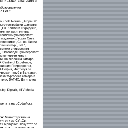
и“ и „Защита на горите и
 образователна
 с ГИС“.
, Ciela Norma, „Агора 66“
лого-географски факултет
 „Св. Климент Охридски“,
тет по архитектура,
-геоложки университет
 академия „Георги Сава
иверситет „Св. св. Кирил
ки център „ГИТ“,
сенски университет
, Югозападен университет
ски червен кръст,
минно-геоложка камара,
Centre of Excellence,
оциация Природен газ,
A София, Институт за
ческият клуб в България,
ска търговска камара в
стрия, БАГИС, Дигитална
.bg, Digitalk, bTV Media
крепата на: „Софийска
са:
Министерство на
ултет към СУ „Св.
т Охридски“, Факултет по
ектура, строителство и