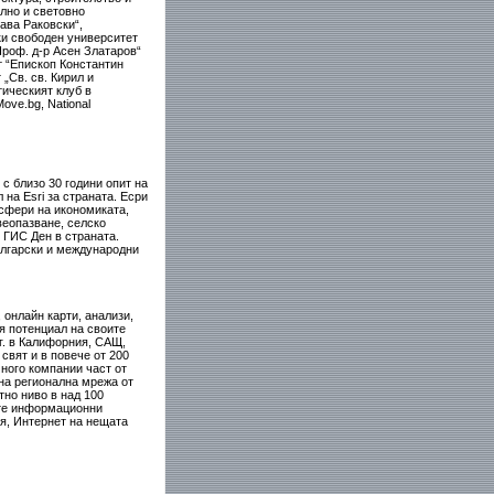
лно и световно
ава Раковски“,
ки свободен университет
роф. д-р Асен Златаров“
 “Епископ Константин
„Св. св. Кирил и
тическият клуб в
ve.bg, National
с близо 30 години опит на
на Esri за страната. Есри
сфери на икономиката,
веопазване, селско
 ГИС Ден в страната.
ългарски и международни
онлайн карти, анализи,
я потенциал на своите
г. в Калифорния, САЩ,
свят и в повече от 200
много компании част от
лна регионална мрежа от
тно ниво в над 100
ите информационни
я, Интернет на нещата