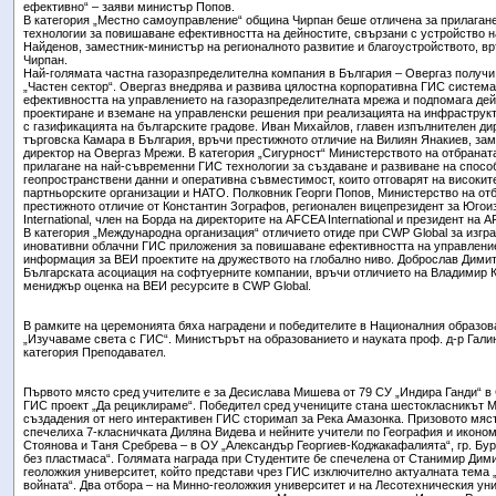
ефективно“ – заяви министър Попов.
В категория „Местно самоуправление“ община Чирпан беше отличена за прилаган
технологии за повишаване ефективността на дейностите, свързани с устройство н
Найденов, заместник-министър на регионалното развитие и благоустройството, в
Чирпан.
Най-голямата частна газоразпределителна компания в България – Овергаз получи 
„Частен сектор“. Овергаз внедрява и развива цялостна корпоративна ГИС система
ефективността на управлението на газоразпределителната мрежа и подпомага дей
проектиране и вземане на управленски решения при реализацията на инфраструкт
с газификацията на българските градове. Иван Михайлов, главен изпълнителен ди
търговска Камара в България, връчи престижното отличие на Вилиян Янакиев, за
директор на Овергаз Мрежи. В категория „Сигурност“ Министерството на отбранат
прилагане на най-съвременни ГИС технологии за създаване и развиване на способ
геопространствени данни и оперативна съвместимост, които отговарят на високит
партньорските организации и НАТО. Полковник Георги Попов, Министерство на отб
престижното отличие от Константин Зографов, регионален вицепрезидент за Юго
International, член на Борда на директорите на AFCEA International и президент на
В категория „Международна организация“ отличието отиде при CWP Global за изгра
иновативни облачни ГИС приложения за повишаване ефективността на управление
информация за ВЕИ проектите на дружеството на глобално ниво. Доброслав Димит
Българската асоциация на софтуерните компании, връчи отличието на Владимир 
мениджър оценка на ВЕИ ресурсите в CWP Global.
В рамките на церемонията бяха наградени и победителите в Националния образов
„Изучаваме света с ГИС“. Министърът на образованието и науката проф. д-р Гали
категория Преподавател.
Първото място сред учителите е за Десислава Мишева от 79 СУ „Индира Ганди“ в
ГИС проект „Да рециклираме“. Победител сред учениците стана шестокласникът 
създадения от него интерактивен ГИС сторимап за Река Амазонка. Призовото мяст
спечелиха 7-класничката Диляна Видева и нейните учители по География и иконом
Стоянова и Таня Сребрева – в ОУ „Александър Георгиев-Коджакафалията“, гр. Бур
без пластмаса“. Голямата награда при Студентите бе спечелена от Станимир Дими
геоложкия университет, който представи чрез ГИС изключително актуалната тема „
войната“. Два отбора – на Минно-геоложкия университет и на Лесотехническия ун