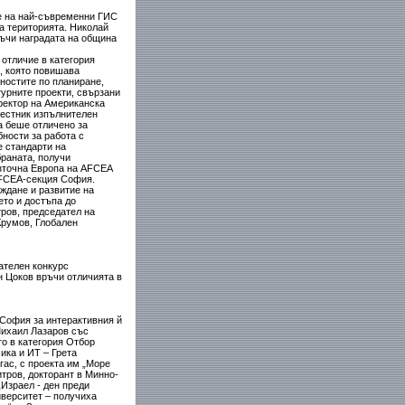
е на най-съвременни ГИС
а територията. Николай
ръчи наградата на община
отличие в категория
, която повишава
ностите по планиране,
урните проекти, свързани
ректор на Американска
местник изпълнителен
а беше отличено за
ности за работа с
е стандарти на
раната, получи
източна Европа на AFCEA
 AFCEA-секция София.
ждане и развитие на
то и достъпа до
ров, председател на
Крумов, Глобален
ателен конкурс
н Цоков връчи отличията в
 София за интерактивния й
Михаил Лазаров със
о в категория Отбор
ика и ИТ – Грета
гас, с проекта им „Море
тров, докторант в Минно-
Израел - ден преди
иверситет – получиха