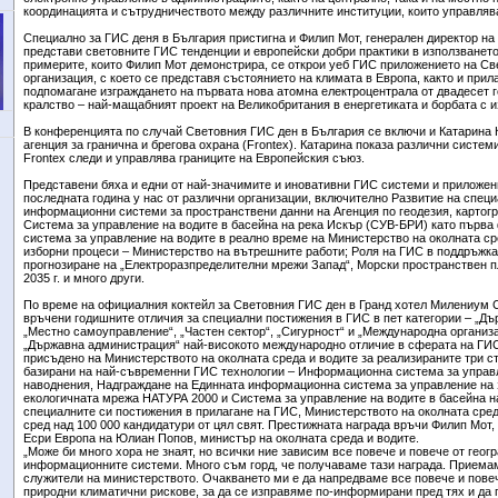
координацията и сътрудничеството между различните институции, които управляв
Специално за ГИС деня в България пристигна и Филип Мот, генерален директор на 
представи световните ГИС тенденции и европейски добри практики в използването
примерите, които Филип Мот демонстрира, се открои уеб ГИС приложението на С
организация, с което се представя състоянието на климата в Европа, както и прил
подпомагане изграждането на първата нова атомна електроцентрала от двадесет 
кралство – най-мащабният проект на Великобритания в енергетиката и борбата с 
В конференцията по случай Световния ГИС ден в България се включи и Катарина 
агенция за гранична и брегова охрана (Frontex). Катарина показа различни систем
Frontex следи и управлява границите на Европейския съюз.
Представени бяха и едни от най-значимите и иновативни ГИС системи и приложен
последната година у нас от различни организации, включително Развитие на спец
информационни системи за пространствени данни на Агенция по геодезия, картогр
Система за управление на водите в басейна на река Искър (СУВ-БРИ) като първа
система за управление на водите в реално време на Министерство на околната ср
изборни процеси – Министерство на вътрешните работи; Роля на ГИС в поддръжка
прогнозиране на „Електроразпределителни мрежи Запад“, Морски пространствен пл
2035 г. и много други.
По време на официалния коктейл за Световния ГИС ден в Гранд хотел Милениум
връчени годишните отличия за специални постижения в ГИС в пет категории – „Д
„Местно самоуправление“, „Частен сектор“, „Сигурност“ и „Международна организа
„Държавна администрация“ най-високото международно отличие в сферата на ГИС
присъдено на Министерството на околната среда и водите за реализираните три с
базирани на най-съвременни ГИС технологии – Информационна система за управл
наводнения, Надграждане на Единната информационна система за управление на 
екологичната мрежа НАТУРА 2000 и Система за управление на водите в басейна н
специалните си постижения в прилагане на ГИС, Министерството на околната сред
сред над 100 000 кандидатури от цял свят. Престижната награда връчи Филип Мот,
Есри Европа на Юлиан Попов, министър на околната среда и водите.
„Може би много хора не знаят, но всички ние зависим все повече и повече от геог
информационните системи. Много съм горд, че получаваме тази награда. Приемам
служители на министерството. Очакването ми е да напредваме все повече и повеч
природни климатични рискове, за да се изправяме по-информирани пред тях и да 