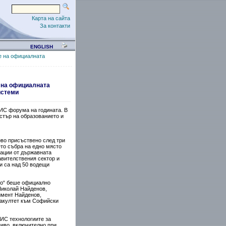
Карта на сайта
За контакти
ENGLISH
е на официалната
 на официалната
истеми
ИС форума на годината. В
стър на образованието и
во присъствено след три
то събра на едно място
зации от държавната
вителствения сектор и
и са над 50 водещи
но“ беше официално
Николай Найденов,
имент Найденов,
факултет към Софийски
ГИС технологиите за
ниво, включително при