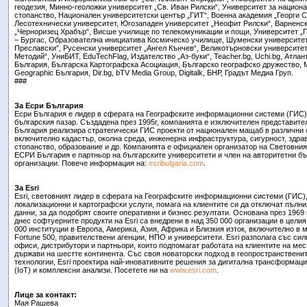
геодезия, Минно-геоложки университет „Св. Иван Рилски“, Университет за национа
стопанство, Национален университетски център „ГИТ“, Военна академия „Георги С
Лесотехнически университет, Югозападен университет „Неофит Рилски“, Варненс
„Черноризец Храбър“, Висше училище по телекомуникации и пощи, Университет „П
– Бургас, Образователна инициатива Космическо училище, Шуменски университет
Преславски”, Русенски университет „Ангел Кънчев“, Великотърновски университет 
Методий“, УниБИТ, EduTechFlag, Издателство „Аз-буки“, Teacher.bg, Uchi.bg, Атлан
България, Българска Картографска Асоциация, Българско географско дружество, Mo
Geographic България, Dir.bg, bTV Media Group, Digitalk, БНР, Градът Медиа Груп.
###
За Есри България
Есри България е лидер в сферата на Географските информационни системи (ГИС) 
българския пазар. Създадена през 1995г, компанията е изключителен представител 
България реализира стратегически ГИС проекти от национален мащаб в различни 
включително кадастър, околна среда, инженерна инфраструктура, сигурност, здра
стопанство, образование и др. Компанията е официален организатор на Световния
ЕСРИ България е партньор на българските университети и член на авторитетни б
организации. Повече информация на:
esribulgaria.com
.
За Esri
Esri, световният лидер в сферата на Географските информационни системи (ГИС), 
локализационни и картографски услуги, помага на клиентите си да отключат пълни
данни, за да подобрят своите оперативни и бизнес резултати. Основана през 1969 
днес софтуерните продукти на Еsri са внедрени в над 350 000 организации в целия 
000 институции в Европа, Америка, Азия, Африка и Близкия изток, включително в 
Fortune 500, правителствени агенции, НПО и университети. Esri разполага със си
офиси, дистрибутори и партньори, които подпомагат работата на клиентите на мес
държави на шестте континента. Със своя новаторски подход в геопространствен
технологии, Esri проектира най-иновативните решения за дигитална трансформаци
(IoT) и комплексни анализи. Посетете ни на
www.esri.com
.
Лице за контакт:
Мая Рашева