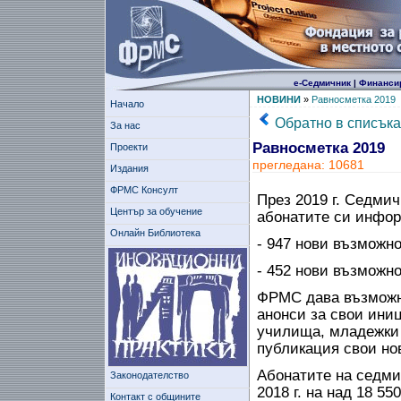
е-Седмичник
|
Финанси
НОВИНИ
»
Равносметка 2019
Начало
Обратно в списъка
За нас
Равносметка 2019
Проекти
прегледана: 10681
Издания
ФРМС Консулт
През 2019 г. Седми
Център за обучение
абонатите си инфор
Онлайн Библиотека
-
947
нови възможно
- 452 нови възможно
ФРМС дава възможно
анонси за свои ини
училища, младежки 
публикация свои но
Абонатите на седми
Законодателство
2018 г. на над 18 550
Контакт с общините