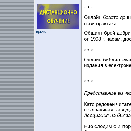
* * *
Онлайн базата данн
нови практики.
Общият брой добри 
Връзки
от 1998 г. насам, до
* * *
Онлайн библиотекат
издания в електроне
* * *
Представяме ви ча
Като редовен читат
поздравявам за чуд
Асоциация на бълга
Ние следим с интер