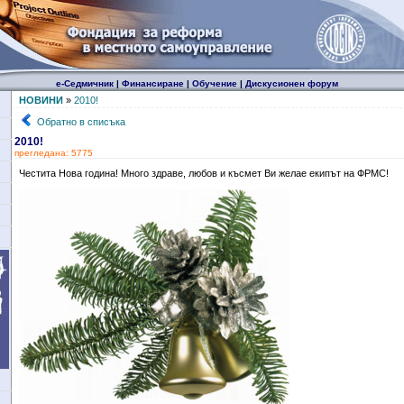
е-Седмичник
|
Финансиране
|
Обучение
|
Дискусионен форум
НОВИНИ
»
2010!
Обратно в списъка
2010!
прегледана: 5775
Честита Нова година! Много здраве, любов и късмет Ви желае екипът на ФРМС!