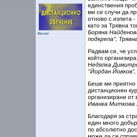
единствения проб
ми се случи да п
отново с изпита -
като за Трявна т
Боряна Найденов
Връзки
подкрепа", Трявн
Радвам се, че усп
който организира
Недялка Димитро
''Йордан Йовков”
Беше ми приятно 
дистанционен кур
организирани от 
Иванка Миткова 
Благодаря за стр
един много добъ
по абсолютно дос
може да се справ