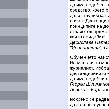
да има подобен т
средство, което 
да се научим как
начин. Дистанцио
принципите на до
страхотен пример
които придобих!
Десислава Патер
"Инициатива", С
Обучението наист
На мен лично мно
журналист. Избра
дистанционното -
да има подобни о
Георги Шишманов
Левски" - Карлов
Искрено се радва
да завърша успе