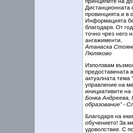
принципите на до
Дистанционната ф
провинцията и в 
Информацията бе 
благодаря. От го
точно чрез него 
ангажименти.
Атанаска Стояно
Люляково
Използвам възмо
предоставената 
актуалната тема 
управление на ме
инициативите на
Бонка Андреева,
образование” - С
Благодаря на еки
обучението! За м
удоволствие. С п