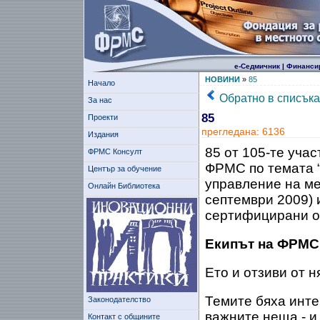
е-Седмичник
|
Финанси
НОВИНИ
»
85
Начало
Обратно в списъка
За нас
85
Проекти
прегледана: 6136
Издания
85 от 105-те уча
ФРМС Консулт
ФРМС по темата 
Център за обучение
управление на ме
Онлайн Библиотека
септември 2009) 
сертифицирани 
Екипът на ФРМС 
Ето и отзиви от н
Темите бяха инте
Законодателство
важните неща - и
Контакт с общините