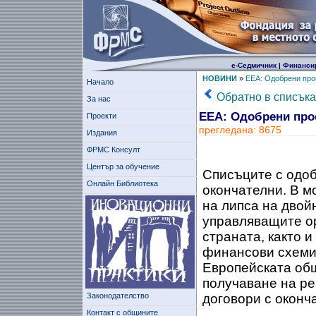
е-Седмичник
|
Финанси
НОВИНИ
»
EEA: Одобрени про
Начало
Обратно в списъка
За нас
EEA: Одобрени про
Проекти
прегледана: 8675
Издания
ФРМС Консулт
Център за обучение
Списъците с одоб
Онлайн Библиотека
окончателни. В м
на липса на двой
управляващите ор
страната
, както 
финансови схеми
Европейската общ
получаване на ре
Законодателство
договори с оконч
Контакт с общините