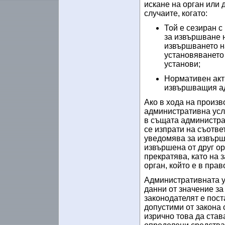
искане на орган или
случаите, когато:
Той е сезиран с
за извършване н
извършването н
установяването 
установи;
Нормативен акт
извършващия ад
Ако в хода на произв
административна усл
в същата администра
се изпрати на съотве
уведомява за извърше
извършена от друг ор
прекратява, като на 
орган, който е в пра
Административната ус
данни от значение за
законодателят е пост
допустими от закона 
изрично това да став