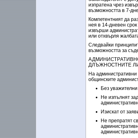
изпратена чрез извъ
възможността в 7-дне
Компетентният да раз
нея в 14-дневен срок
извърши администрати
или отхвърля жалбат
Следвайки принципит
възможността за съд
АДМИНИСТРАТИВНО
ДЛЪЖНОСТНИТЕ Л
На административни 
общинските админист
Без уважителни 
Не изпълнят за
административн
Изискат от заяв
Не препратят с
административн
административн