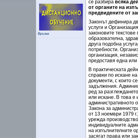
се разбира
всяка де
от органите на изп
предвидените от за
Законът дефинира дв
услуги и Организация
законовите текстове 
Връзки
образователна, здра
друга подобна услуг
потребности. Органи
организация, независ
предоставя една или 
В практическата дейн
справки по искане на
документи, с които с
задължения. Админис
ред за разглежданет
или искане. В това е
административното о
Закона за администр
от 13 ноември 1979 г
урежда производство
индивидуалните админ
на изпълнителните ор
засягат права или за