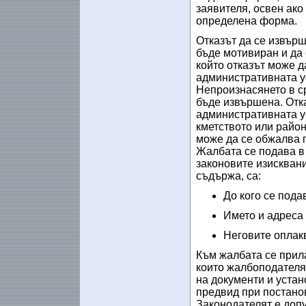
заявителя, освен ако
определена форма.
Отказът да се извър
бъде мотивиран и да 
който отказът може д
административната у
Непроизнасянето в ср
бъде извършена. Отк
административната у
кметството или район
може да се обжалва 
Жалбата се подава в 
законовите изисквани
съдържа, са:
До кого се пода
Името и адреса
Неговите оплак
Към жалбата се прила
които жалбоподателят
на документи и устан
предвид при постанов
Законодателят е доп