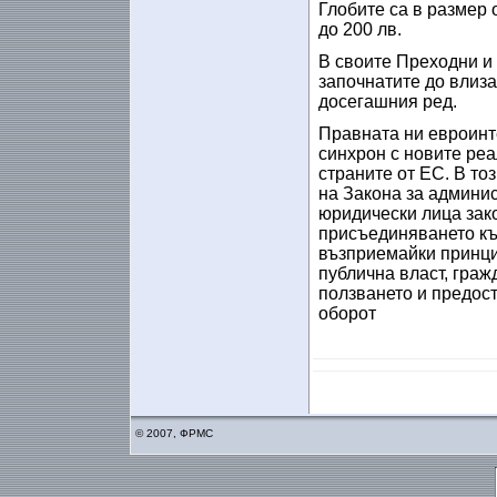
Глобите са в размер о
до 200 лв.
В своите Преходни и
започнатите до влиза
досегашния ред.
Правната ни евроинт
синхрон с новите реа
страните от ЕС. В то
на Закона за админи
юридически лица зак
присъединяването къ
възприемайки принци
публична власт, граж
ползването и предос
оборот
© 2007, ФРМС