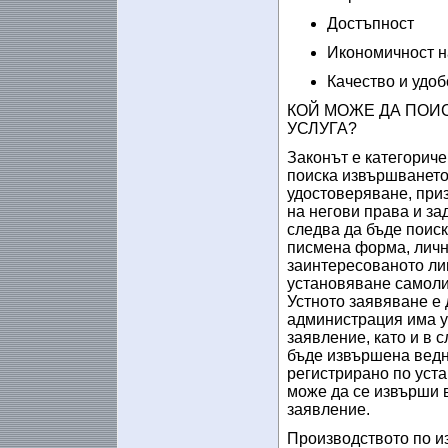
Достъпност
Икономичност н
Качество и удоб
КОЙ МОЖЕ ДА ПОИ
УСЛУГА?
Законът е категориче
поиска извършването 
удостоверяване, при
на негови права и за
следва да бъде поиск
писмена форма, личн
заинтересованото лиц
установяване самолич
Устното заявяване е 
администрация има у
заявление, като и в 
бъде извършена ведна
регистрирано по уста
може да се извърши 
заявление.
Производството по и