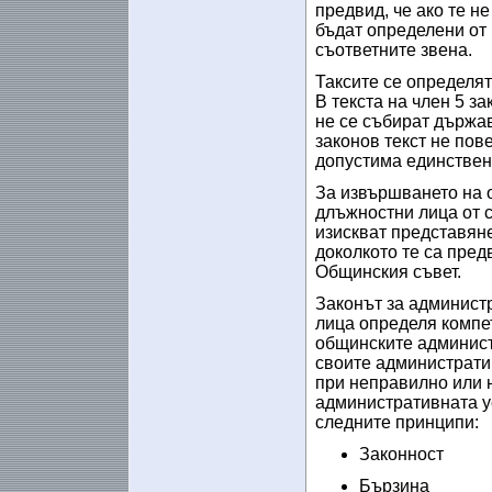
предвид, че ако те н
бъдат определени от
съответните звена.
Таксите се определят
В текста на член 5 за
не се събират държав
законов текст не пов
допустима единствен
За извършването на 
длъжностни лица от 
изискват представяне
доколкото те са пред
Общинския съвет.
Законът за админист
лица определя компе
общинските администр
своите администрати
при неправилно или 
административната у
следните принципи:
Законност
Бързина