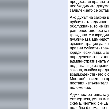
предоставя правната
необходимите докумен
заявлението се остав
Ако духът на закона 
публичната админист
обслужване, то не би
равнопоставеността н
гражданите и юридиче
публичната админист
администрации да из
правни субекти - гра
юридически лица. За
определеният в закон
административната ус
веднага , ще изправи
закона, имайки предв
взаимодействието с 
Многообразието на пр
поставя изпълнителя
положение.
Административната у
експертиза, устна ил
схема, чертеж, скица
подобна форма, но тя