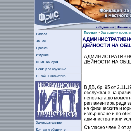
е-Седмичник
|
Финанси
Проекти
»
Завършени проекти
Начало
АДМИНИСТРАТИВНО
За нас
ДЕЙНОСТИ НА ОБ
Проекти
Издания
АДМИНИСТРАТИВН
ДЕЙНОСТИ НА ОБЩ
ФРМС Консулт
Център за обучение
Онлайн Библиотека
В ДВ, бр. 95 от 2.11
обслужване на физич
непозната до момента
регламентира реда з
на физическите и юри
извършване и по обж
административни усл
Законодателство
Съгласно член 2 от 
Контакт с общините