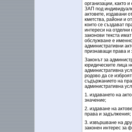
организации, както и
ЗАП под индивидуалн
актовете, издавани о
кметства, райони и о
които се създават пр
интереси на отделни 
законови текста има
обслужване е именно
административни акт
признаващи права и 
Законът за админист
юридическите лица н
административна услу
родово да се изброят
съдържанието на прав
административна услу
1. издаването на акт
значение;
2. издаване на актов
права и задължения;
3. извършване на др
законен интерес за ф