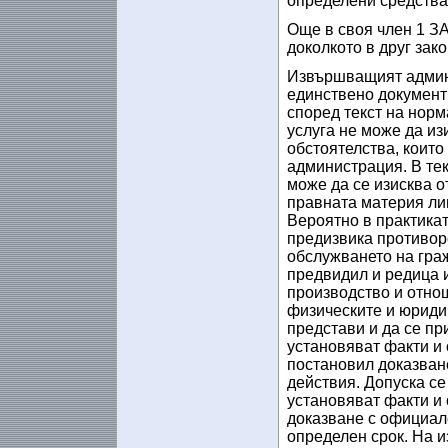
определени средства
Още в своя член 1 ЗА
доколкото в друг зак
Извършващият админи
единствено документи
според текст на нор
услуга не може да из
обстоятелства, които
администрация. В текс
може да се изисква о
правната материя ли
Вероятно в практика
предизвика противоре
обслужването на гра
предвидил и редица 
производство и отно
физическите и юридич
представи и да се пр
установяват факти и 
постановил доказван
действия. Допуска се
установяват факти и 
доказване с официале
определен срок. На 