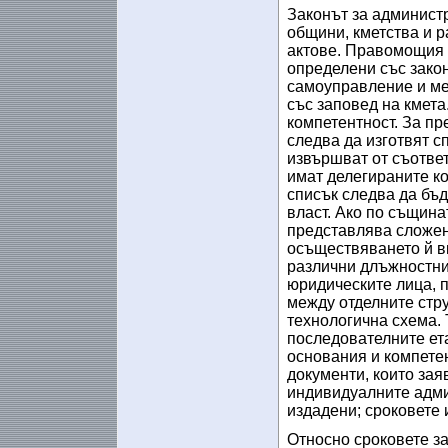
Законът за администр
общини, кметства и 
актове. Правомощия 
определени със закон
самоуправление и м
със заповед на кмета
компетентност. За п
следва да изготвят с
извършват от съответ
имат делегираните ко
списък следва да бъд
власт. Ако по същина
представлява сложен
осъществяването й в
различни длъжностни
юридическите лица, п
между отделните стру
технологична схема. 
последователните ет
основания и компете
документи, които зая
индивидуалните адми
издадени; сроковете 
Относно сроковете за