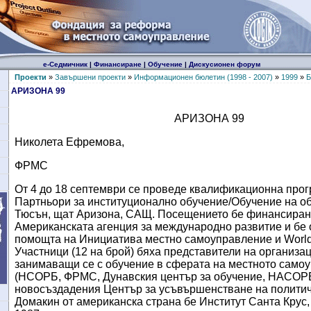
е-Седмичник
|
Финансиране
|
Обучение
|
Дискусионен форум
Проекти
»
Завършени проекти
»
Информационен бюлетин (1998 - 2007)
»
1999
»
Б
АРИЗОНА 99
АРИЗОНА 99
Николета Ефремова,
ФРМС
От 4 до 18 септември се проведе квалификационна про
Партньори за институционално обучение/Обучение на о
Тюсън, щат Аризона, САЩ. Посещението бе финансиран
Американската агенция за международно развитие и бе 
помощта на Инициатива местно самоуправление и
World
Участници (12 на брой) бяха представители на организац
занимаващи се с обучение в сферата на местното само
(НСОРБ, ФРМС, Дунавския център за обучение, НАСОР
новосъздадения Център за усъвършенстване на политич
Домакин от американска страна бе Институт Санта Крус,