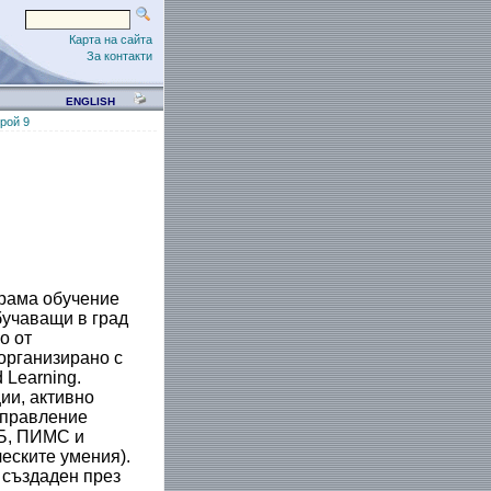
Карта на сайта
За контакти
ENGLISH
рой 9
грама обучение
бучаващи в град
о от
организирано с
 Learning
.
ии, активно
управление
Б, ПИМС и
еските умения).
 създаден през