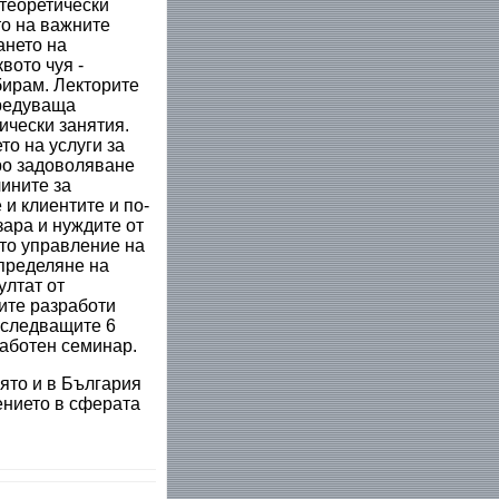
 теоретически
то на важните
ането на
вото чуя -
бирам. Лекторите
 редуваща
ически занятия.
о на услуги за
ро задоволяване
чините за
и клиентите и по-
зара и нуждите от
то управление на
определяне на
ултат от
ците разработи
 следващите 6
аботен семинар.
оято и в България
ението в сферата