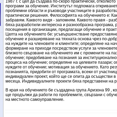
1987 г. с цел да създава по-скоро практически, отколкото
програми за обучение. Институтът подпомага откриване
проблемни области и ръководи участниците в разработв
практически решения. Философията на обучението е: Как
забравям. Каквото видя - запомням. Каквото правя - раз
бяха разработили интересна и разнообразна програма,
посещения в организации, предлагащи обучение и практ
Целта на обучението бе: усъвършенстване предоставянет
обучение и разширяване на тяхната основа чрез по-доб
на нуждите на членовете и клиентите; определяне на на
формиране на приходи посредством услуги за членовете 
близкото свързване на обучението им с промените на па
обучение; придобиване на познания за институционално
процеса на обучение; определяне на целевите пазари; 
нуждите от обучение; мотивация за обучението. Като рез
познанията, придобити от програмата, всеки от участни
индивидуален проект, който ще се опита да осъществи в
месеца. Индивидуалните проекти бяха представени на р
В края на обучението бе създадена група Аризона
99 , к
ще продължи да работи по проблемите
,
свързани с обуч
на местното самоуправление.