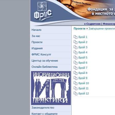
е-Седмичник
|
Финанси
Проекти
»
Завършени проекти
Начало
За нас
Брой 1
Проекти
Брой 2
Брой 3
Издания
Брой 4
ФРМС Консулт
Брой 5
Център за обучение
Брой 6
Онлайн Библиотека
Брой 7
Брой 8
Брой 9
Брой 10
Брой 11
Брой 12
Законодателство
Контакт с общините