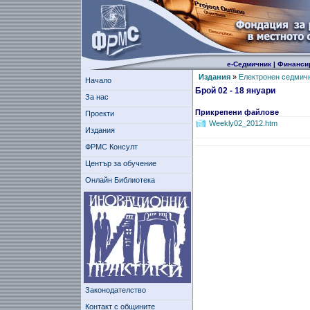
е-Седмичник
|
Финанси
Издания
»
Електронен седмич
Начало
Брой 02 - 18 януари
За нас
Прикрепени файлове
Проекти
Weekly02_2012.htm
Издания
ФРМС Консулт
Център за обучение
Онлайн Библиотека
Законодателство
Контакт с общините