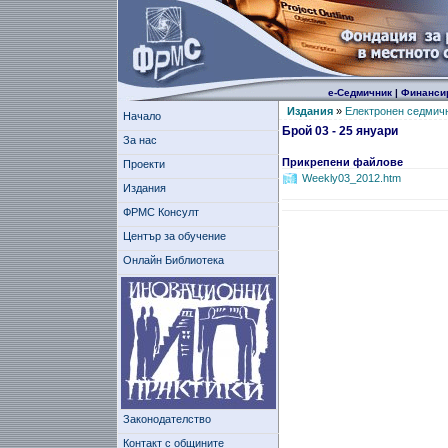
е-Седмичник
|
Финанси
Издания
»
Електронен седмич
Начало
Брой 03 - 25 януари
За нас
Прикрепени файлове
Проекти
Weekly03_2012.htm
Издания
ФРМС Консулт
Център за обучение
Онлайн Библиотека
Законодателство
Контакт с общините