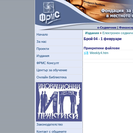
е-Седмичник
|
Финанси
Издания
»
Електронен седмич
Начало
Брой 04 - 1 февруари
За нас
Прикрепени файлове
Проекти
Weekly4.htm
Издания
ФРМС Консулт
Център за обучение
Онлайн Библиотека
Законодателство
Контакт с общините