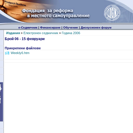
е-Седмичник
|
Финансиране
|
Обучение
|
Дискусионен форум
Издания
»
Електронен седмичник
»
Година 2006
Брой 06 - 15 февруари
Прикрепени файлове
Weekly6.htm